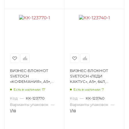
БИЗНЕС-БЛОКНОТ
БИЗНЕС-БЛОКНОТ
SVETOCH
SVETOCH «ЛЕДИ
«КОФЕМАНИЯ», А5+,
КАКТУС», А5+, 64Л,
64Л, КЛЕТКА,
КЛЕТКА, КНИЖНЫЙ
Есть в наличии: 17
Есть в наличии: 7
КНИЖНЫЙ ПЕРЕПЛЕТ,
ПЕРЕПЛЕТ, ГЛЯНЦЕВАЯ
МАТОВАЯ
ЛАМИНАЦИЯ, РИСУН
Код
—
КК-123770
Код
—
КК-123740
ЛАМИНАЦИЯ,
000395
Варианты упаковок
—
Варианты упаковок
—
РИСУНОК 000397
1/18
1/18