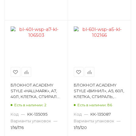
БЛОКНОТ ACADEMY
БЛОКНОТ ACADEMY
STYLE «HALLMARK», А7,
STYLE «ВИНИЛ», А5, 60Л,
40Л, КЛЕТКА, СПИРАЛЬ,
КЛЕТКА, СПИРАЛЬ,
ВД ЛАК, РИСУНОК,
МАТОВАЯ
Есть в наличии: 2
Есть в наличии: 86
АССОРТИ HL4/3
ЛАМИНАЦИЯ,
РИСУНОК, АССОРТИ
Код
—
КК-135095
Код
—
КК-135087
12711/2
Варианты упаковок
—
Варианты упаковок
—
1/16/176
1/15/120