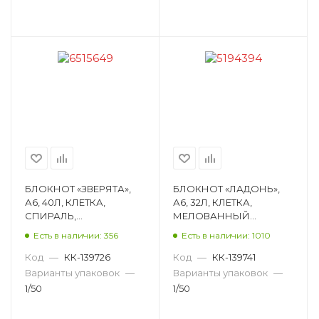
БЛОКНОТ «ЗВЕРЯТА»,
БЛОКНОТ «ЛАДОНЬ»,
А6, 40Л, КЛЕТКА,
А6, 32Л, КЛЕТКА,
СПИРАЛЬ,
МЕЛОВАННЫЙ
МЕЛОВАННЫЙ
КАРТОН, СКОБА,
Есть в наличии: 356
Есть в наличии: 1010
КАРТОН, РИСУНОК,
РИСУНОК 5194394
АССОРТИ 6515649
Код
—
КК-139726
Код
—
КК-139741
Варианты упаковок
—
Варианты упаковок
—
1/50
1/50