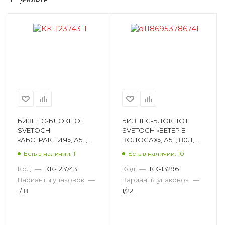
БИЗНЕС-БЛОКНОТ
БИЗНЕС-БЛОКНОТ
SVETOCH
SVETOCH «ВЕТЕР В
«АБСТРАКЦИЯ», А5+,
ВОЛОСАХ», А5+, 80Л,
80Л, КЛЕТКА,
КЛЕТКА, СШИВКА,
Есть в наличии: 1
Есть в наличии: 10
КНИЖНЫЙ ПЕРЕПЛЕТ,
МАТОВАЯ
ГЛЯНЦЕВАЯ
ЛАМИНАЦИЯ,
Код
—
КК-123743
Код
—
КК-132961
ЛАМИНАЦИЯ, РИСУНО
ВЫБОРОЧНЫЙ ЛА
Варианты упаковок
—
Варианты упаковок
—
000408
80ББТ5_93_5_1_000944
1/18
1/22