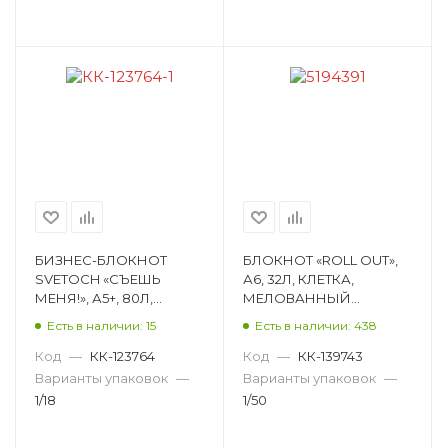
БИЗНЕС-БЛОКНОТ
БЛОКНОТ «ROLL OUT»,
SVETOCH «СЪЕШЬ
А6, 32Л, КЛЕТКА,
МЕНЯ!», А5+, 80Л,
МЕЛОВАННЫЙ
КЛЕТКА, КНИЖНЫЙ
КАРТОН, СКОБА,
Есть в наличии: 15
Есть в наличии: 438
ПЕРЕПЛЕТ, МАТОВАЯ
РИСУНОК 5194391
ЛАМИНАЦИЯ,
Код
—
КК-123764
Код
—
КК-139743
ВЫБОРОЧ 000449
Варианты упаковок
—
Варианты упаковок
—
1/18
1/50