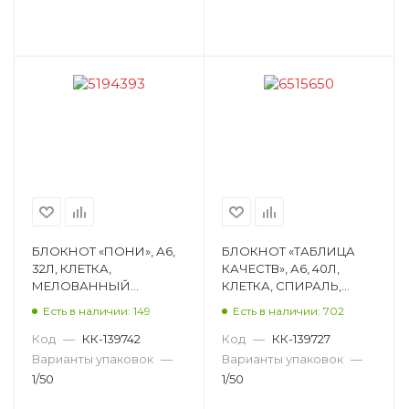
БЛОКНОТ «ПОНИ», А6,
БЛОКНОТ «ТАБЛИЦА
32Л, КЛЕТКА,
КАЧЕСТВ», А6, 40Л,
МЕЛОВАННЫЙ
КЛЕТКА, СПИРАЛЬ,
КАРТОН, СКОБА,
МЕЛОВАННЫЙ
Есть в наличии: 149
Есть в наличии: 702
РИСУНОК 5194393
КАРТОН, РИСУНОК,
АССОРТИ 6515650
Код
—
КК-139742
Код
—
КК-139727
Варианты упаковок
—
Варианты упаковок
—
1/50
1/50