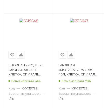
БЛОКНОТ «МОДНЫЕ
БЛОКНОТ
СЛОВА», А6, 40Л,
«МОТИВАТОРЫ», А6,
КЛЕТКА, СПИРАЛЬ,
40Л, КЛЕТКА, СПИРАЛЬ,
МЕЛОВАННЫЙ
МЕЛОВАННЫЙ
Есть в наличии: 464
Есть в наличии: 786
КАРТОН, РИСУНОК,
КАРТОН, РИСУНОК,
АССОРТИ 6515648
АССОРТИ 6515647
Код
—
КК-139728
Код
—
КК-139729
Варианты упаковок
—
Варианты упаковок
—
1/50
1/50