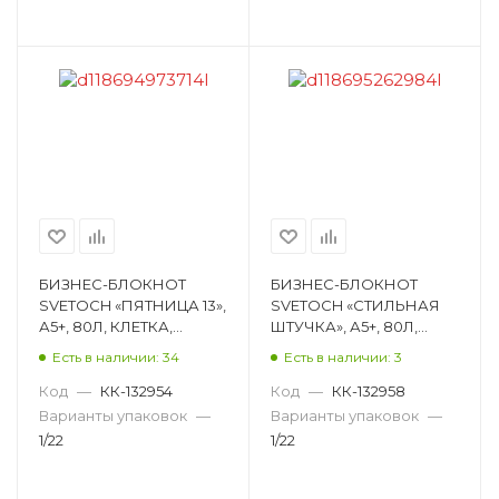
БИЗНЕС-БЛОКНОТ
БИЗНЕС-БЛОКНОТ
SVETOCH «ПЯТНИЦА 13»,
SVETOCH «СТИЛЬНАЯ
А5+, 80Л, КЛЕТКА,
ШТУЧКА», А5+, 80Л,
СШИВКА, ГЛЯНЦЕВАЯ
КЛЕТКА, СШИВКА,
Есть в наличии: 34
Есть в наличии: 3
ЛАМИНАЦИЯ,
МАТОВАЯ
РИСУНОК
ЛАМИНАЦИЯ,
Код
—
КК-132954
Код
—
КК-132958
80ББТ5_4_5_1_000931
РИСУНОК
Варианты упаковок
—
Варианты упаковок
—
80ББТ5_92_5_1_000927
1/22
1/22