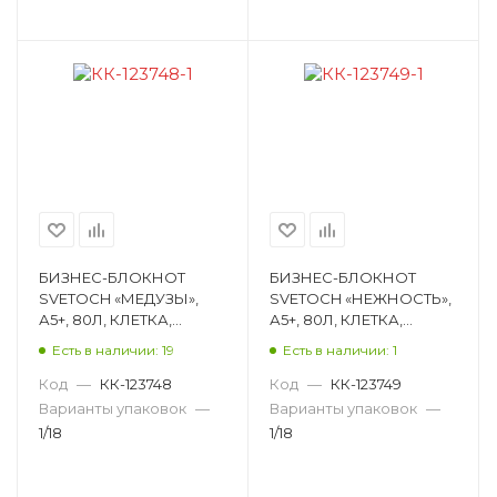
БИЗНЕС-БЛОКНОТ
БИЗНЕС-БЛОКНОТ
SVETOCH «МЕДУЗЫ»,
SVETOCH «НЕЖНОСТЬ»,
А5+, 80Л, КЛЕТКА,
А5+, 80Л, КЛЕТКА,
КНИЖНЫЙ ПЕРЕПЛЕТ,
КНИЖНЫЙ ПЕРЕПЛЕТ,
Есть в наличии: 19
Есть в наличии: 1
ГЛЯНЦЕВАЯ
ГЛЯНЦЕВАЯ
ЛАМИНАЦИЯ,
ЛАМИНАЦИЯ,
Код
—
КК-123748
Код
—
КК-123749
РИСУНОК 000436
РИСУНОК 000413
Варианты упаковок
—
Варианты упаковок
—
1/18
1/18