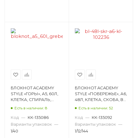
БЛОКНОТ ACADEMY
БЛОКНОТ ACADEMY
STYLE «ГОРЫ», А5, 60Л,
STYLE «ПОБЕРЕЖЬЕ», А6,
КЛЕТКА, СПИРАЛЬ,
48Л, КЛЕТКА, СКОБА, ВД
МАТОВАЯ
ЛАК, РИСУНОК,
Есть в наличии: 8
Есть в наличии: 52
ЛАМИНАЦИЯ,
АССОРТИ 13729/3
РИСУНОК, АССОРТИ
Код
—
КК-135086
Код
—
КК-135092
12712/2
Варианты упаковок
—
Варианты упаковок
—
1/40
1/12/144