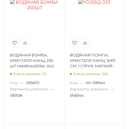
ВОДЯНАЯ БОМБА,
ВОДЯНАЯ ПОМПА,
КРИСТАЛЛ-КАНЦ, 250
КРИСТАЛЛ-КАНЦ, 14Х17
ШТ HWA1044501NL-04G
СМ, 1 СТРУЯ, МЯГКИЙ
КОРПУС YD255Q-333
Есть в наличии: 70
Есть в наличии: 336
Код
—
065470
Код
—
КК-138544
Варианты упаковок
—
Варианты упаковок
—
1/6/108
1/48/144