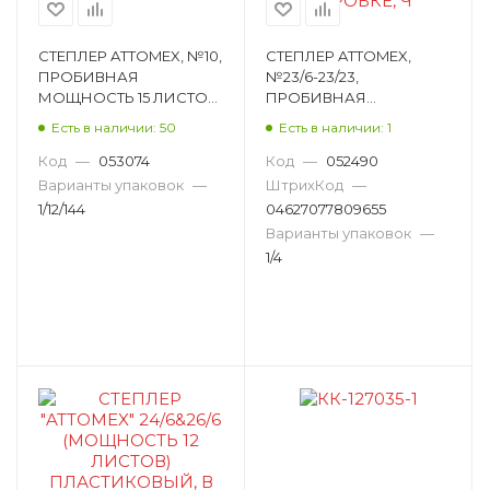
СТЕПЛЕР ATTOMEX, №10,
СТЕПЛЕР ATTOMEX,
ПРОБИВНАЯ
№23/6-23/23,
МОЩНОСТЬ 15 ЛИСТОВ,
ПРОБИВНАЯ
МЕТАЛЛ, СИНИЙ
МОЩНОСТЬ 240
Есть в наличии: 50
Есть в наличии: 1
4142320
ЛИСТОВ, МЕТАЛЛ,
ЧЕРНЫЙ 4142366
Код
—
053074
Код
—
052490
Варианты упаковок
—
ШтрихКод
—
1/12/144
04627077809655
Варианты упаковок
—
1/4