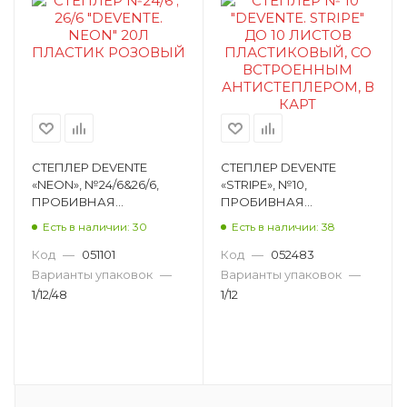
СТЕПЛЕР DEVENTE
СТЕПЛЕР DEVENTE
«NEON», №24/6&26/6,
«STRIPE», №10,
ПРОБИВНАЯ
ПРОБИВНАЯ
МОЩНОСТЬ 20
МОЩНОСТЬ 10 ЛИСТОВ,
Есть в наличии: 30
Есть в наличии: 38
ЛИСТОВ, ПЛАСТИК,
ПЛАСТИК, БОРДОВЫЙ
РОЗОВЫЙ НЕОНОВЫЙ
4142350
Код
—
051101
Код
—
052483
4142341
Варианты упаковок
—
Варианты упаковок
—
1/12/48
1/12