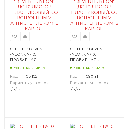
СТЕПЛЕР DEVENTE
СТЕПЛЕР DEVENTE
«NEON», №10,
«NEON», №10,
ПРОБИВНАЯ
ПРОБИВНАЯ
МОЩНОСТЬ 10 ЛИСТОВ,
МОЩНОСТЬ 10 ЛИСТОВ,
Есть в наличии: 19
Есть в наличии: 97
ПЛАСТИК, ГОЛУБОЙ
ПЛАСТИК, ЖЕЛТЫЙ
НЕОНОВЫЙ 4142342
НЕОНОВЫЙ 4142803
Код
—
051102
Код
—
090131
Варианты упаковок
—
Варианты упаковок
—
1/12/72
1/12/72