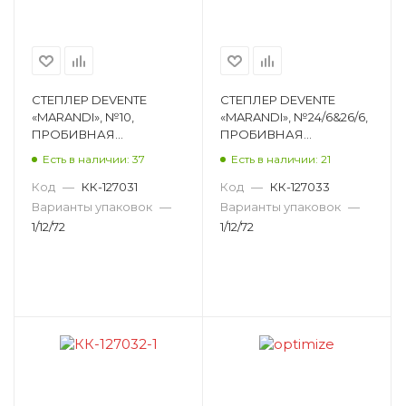
СТЕПЛЕР DEVENTE
СТЕПЛЕР DEVENTE
«MARANDI», №10,
«MARANDI», №24/6&26/6,
ПРОБИВНАЯ
ПРОБИВНАЯ
МОЩНОСТЬ 12 ЛИСТОВ,
МОЩНОСТЬ 20
Есть в наличии: 37
Есть в наличии: 21
ПЛАСТИК,
ЛИСТОВ, ПЛАСТИК,
ФИСТАШКОВЫЙ 4142201
АКВАМАРИН 4142203
Код
—
КК-127031
Код
—
КК-127033
Варианты упаковок
—
Варианты упаковок
—
1/12/72
1/12/72