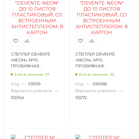
СТЕПЛЕР DEVENTE
СТЕПЛЕР DEVENTE
«NEON», №10,
«NEON», №10,
ПРОБИВНАЯ
ПРОБИВНАЯ
МОЩНОСТЬ 10 ЛИСТОВ,
МОЩНОСТЬ 10 ЛИСТОВ,
Есть в наличии: 37
Есть в наличии: 33
ПЛАСТИК, ЗЕЛЕНЫЙ
ПЛАСТИК, РОЗОВЫЙ
НЕОНОВЫЙ 4142343
НЕОНОВЫЙ 4142345
Код
—
051109
Код
—
051098
Варианты упаковок
—
Варианты упаковок
—
1/12/144
1/12/72