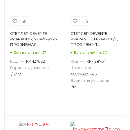
СТЕПЛЕР DEVENTE
СТЕПЛЕР DEVENTE
«MARANDI», №24/6&26/6,
«MARANDI», №24/6&26/6,
ПРОБИВНАЯ
ПРОБИВНАЯ
МОЩНОСТЬ 20
МОЩНОСТЬ 20
Есть в наличии: 27
Есть в наличии: 70
ЛИСТОВ, ПЛАСТИК,
ЛИСТОВ, ПЛАСТИК,
ЛАВАНДОВЫЙ 4142202
ПЫЛЬНАЯ РОЗА
Код
—
КК-127032
Код
—
КК-138764
4142204
Варианты упаковок
—
ШтрихКод
—
1/12/72
4657761651673
Варианты упаковок
—
1/12