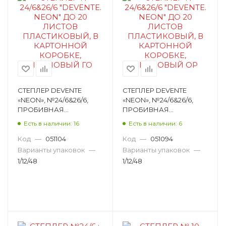
СТЕПЛЕР DEVENTE
СТЕПЛЕР DEVENTE
«NEON», №24/6&26/6,
«NEON», №24/6&26/6,
ПРОБИВНАЯ
ПРОБИВНАЯ
МОЩНОСТЬ 20
МОЩНОСТЬ 20
Есть в наличии: 16
Есть в наличии: 6
ЛИСТОВ, ПЛАСТИК,
ЛИСТОВ, ПЛАСТИК,
ГОЛУБОЙ НЕОНОВЫЙ
ОРАНЖЕВЫЙ
Код
—
051104
Код
—
051094
4142338
НЕОНОВЫЙ 4142340
Варианты упаковок
—
Варианты упаковок
—
1/12/48
1/12/48