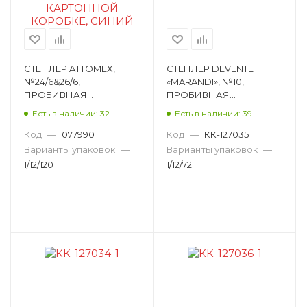
СТЕПЛЕР ATTOMEX,
СТЕПЛЕР DEVENTE
№24/6&26/6,
«MARANDI», №10,
ПРОБИВНАЯ
ПРОБИВНАЯ
МОЩНОСТЬ 12 ЛИСТОВ,
МОЩНОСТЬ 12 ЛИСТОВ,
Есть в наличии: 32
Есть в наличии: 39
ПЛАСТИК, СИНИЙ
ПЛАСТИК, АКВАМАРИН
4142700
4142206
Код
—
077990
Код
—
КК-127035
Варианты упаковок
—
Варианты упаковок
—
1/12/120
1/12/72