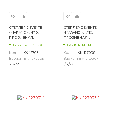
СТЕПЛЕР DEVENTE
СТЕПЛЕР DEVENTE
«MARANDI», №10,
«MARANDI», №10,
ПРОБИВНАЯ
ПРОБИВНАЯ
МОЩНОСТЬ 12 ЛИСТОВ,
МОЩНОСТЬ 12 ЛИСТОВ,
Есть в наличии: 76
Есть в наличии: 11
ПЛАСТИК,
ПЛАСТИК, ПЫЛЬНАЯ
ЛАВАНДОВЫЙ 4142205
РОЗА 4142207
Код
—
КК-127034
Код
—
КК-127036
Варианты упаковок
—
Варианты упаковок
—
1/12/72
1/12/72