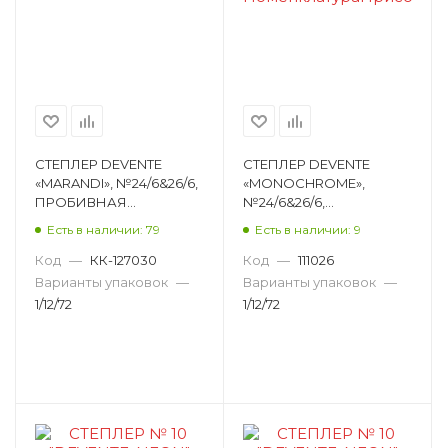
СТЕПЛЕР DEVENTE
СТЕПЛЕР DEVENTE
«MARANDI», №24/6&26/6,
«MONOCHROME»,
ПРОБИВНАЯ
№24/6&26/6,
МОЩНОСТЬ 20
ПРОБИВНАЯ
Есть в наличии: 79
Есть в наличии: 9
ЛИСТОВ, ПЛАСТИК,
МОЩНОСТЬ 20
ФИСТАШКОВЫЙ
ЛИСТОВ, ПЛАСТИК,
Код
—
КК-127030
Код
—
111026
4142200
ЧЕРНО-РОЗОВЫЙ
Варианты упаковок
—
Варианты упаковок
—
НЕОНО 4142004
1/12/72
1/12/72