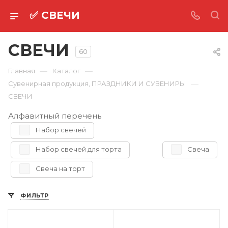
✅ СВЕЧИ
СВЕЧИ
60
—
—
Главная
Каталог
—
Сувенирная продукция, ПРАЗДНИКИ И СУВЕНИРЫ
СВЕЧИ
Алфавитный перечень
Набор свечей
Набор свечей для торта
Свеча
Свеча на торт
ФИЛЬТР