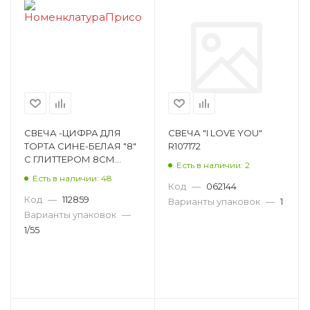
СВЕЧА -ЦИФРА ДЛЯ
СВЕЧА "I LOVE YOU"
ТОРТА СИНЕ-БЕЛАЯ "8"
R107172
С ГЛИТТЕРОМ 8СМ
Есть в наличии: 2
793005575135600018
Есть в наличии: 48
Код
—
062144
Код
—
112859
Варианты упаковок
—
1
Варианты упаковок
—
1/55