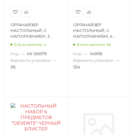
ОРГАНАЙЗЕР
ОРГАНАЙЗЕР
НАСТОЛЬНЫЙ, С
НАСТОЛЬНЫЙ, С
НАПОЛНЕНИЕМ, 3
НАПОЛНЕНИЕМ, 4
ПРЕДМЕТА,
ПРЕДМЕТОВ, DEVENTE,
Есть в наличии: 4
Есть в наличии: 62
ERICHKRAUSE «FORTE,
КРУГЛЫЙ, ПЛАСТИК,
LAVENDER»,
СИНИЙ, 3 ОТДЕЛЕНИЯ
Код
—
КК-126379
Код
—
049116
КВАДРАТНЫЙ,
4102301
Варианты упаковок
—
Варианты упаковок
—
ПЛАСТИК 57989
1/6
1/24