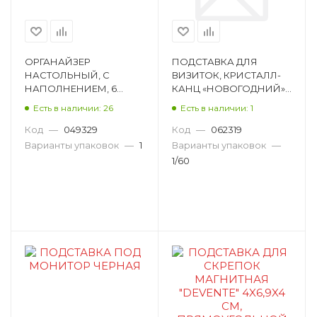
ОРГАНАЙЗЕР
ПОДСТАВКА ДЛЯ
НАСТОЛЬНЫЙ, С
ВИЗИТОК, КРИСТАЛЛ-
НАПОЛНЕНИЕМ, 6
КАНЦ «НОВОГОДНИЙ»,
ПРЕДМЕТОВ, DEVENTE,
ПРЯМОУГОЛЬНАЯ,
Есть в наличии: 26
Есть в наличии: 1
ФИГУРНЫЙ, ПЛАСТИК,
СТЕКЛО, 53Х82 ММ
ЧЕРНЫЙ, 3 ОТДЕЛЕНИЯ
YQJ3174
Код
—
049329
Код
—
062319
4102302
Варианты упаковок
—
1
Варианты упаковок
—
1/60