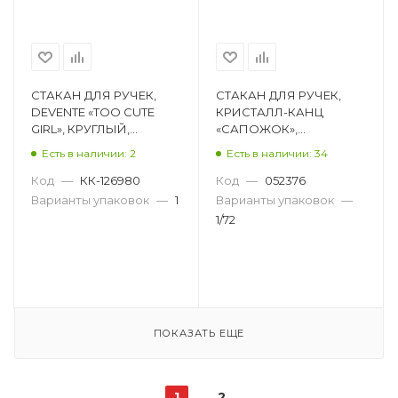
СТАКАН ДЛЯ РУЧЕК,
СТАКАН ДЛЯ РУЧЕК,
DEVENTE «TOO CUTE
КРИСТАЛЛ-КАНЦ
GIRL», КРУГЛЫЙ,
«САПОЖОК»,
ПЛАСТИК, РИСУНОК,
ФИГУРНЫЙ, ПЛАСТИК,
Есть в наличии: 2
Есть в наличии: 34
111Х80 ММ 4104302
СИНИЙ D12360
Код
—
КК-126980
Код
—
052376
Варианты упаковок
—
1
Варианты упаковок
—
1/72
ПОКАЗАТЬ ЕЩЕ
1
2