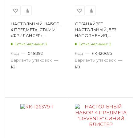
НАСТОЛЬНЫЙ НАБОР,
ОРГАНАЙЗЕР
4 ПРЕДМЕТА, СТАММ
НАСТОЛЬНЫЙ, БЕЗ
«ФРИЛАНСЕР»,
НАПОЛНЕНИЯ,
ПЛАСТИК, ЛАЙМ НК01
ERICHKRAUSE «MINI
Есть в наличии: 3
Есть в наличии: 2
DESK NEON SOLID»,
КРУГЛЫЙ, ПЛАСТИК,
Код
—
048392
Код
—
КК-120675
АССОРТИ 55767
Варианты упаковок
—
Варианты упаковок
—
1/2
1/8