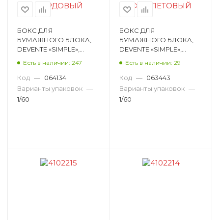
БОКС ДЛЯ
БОКС ДЛЯ
БУМАЖНОГО БЛОКА,
БУМАЖНОГО БЛОКА,
DEVENTE «SIMPLE»,
DEVENTE «SIMPLE»,
КВАДРАТНЫЙ,
КВАДРАТНЫЙ,
Есть в наличии: 247
Есть в наличии: 29
ПЛАСТИК, БОРДОВЫЙ,
ПЛАСТИК,
90Х90Х70 ММ 4105506
ФИОЛЕТОВЫЙ,
Код
—
064134
Код
—
063443
90Х90Х70 ММ 4105507
Варианты упаковок
—
Варианты упаковок
—
1/60
1/60