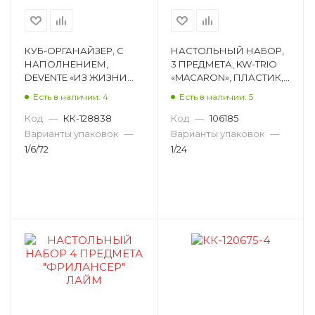
КУБ-ОРГАНАЙЗЕР, С
НАСТОЛЬНЫЙ НАБОР,
НАПОЛНЕНИЕМ,
3 ПРЕДМЕТА, KW-TRIO
DEVENTE «ИЗ ЖИЗНИ
«MACARON», ПЛАСТИК,
КОТИКОВ»,
АССОРТИ ЦВЕТОВ,
Есть в наличии: 4
Есть в наличии: 5
КВАДРАТНЫЙ, КАРТОН,
АССОРТИ 1174953
ЗЕЛЕНЫЙ 4102217
Код
—
КК-128838
Код
—
106185
Варианты упаковок
—
Варианты упаковок
—
1/6/72
1/24