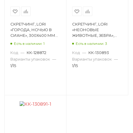
СКРЕТЧИНГ, LORI
СКРЕТЧИНГ, LORI
«ГОРОДА, НОЧЬЮ В
«НЕОНОВЫЕ
СИАНЕ», 300Х400 ММ
ЖИВОТНЫЕ, ЗЕБРА»,
Гр-732
300Х400 ММ Гр-776
Есть в наличии: 1
Есть в наличии: 3
Код
—
КК-128872
Код
—
КК-130893
Варианты упаковок
—
Варианты упаковок
—
1/15
1/15