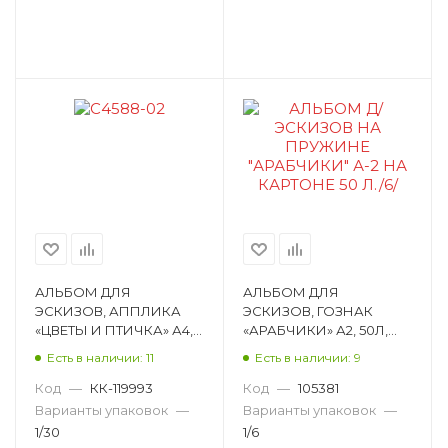
АЛЬБОМ ДЛЯ
АЛЬБОМ ДЛЯ
ЭСКИЗОВ, АППЛИКА
ЭСКИЗОВ, ГОЗНАК
«ЦВЕТЫ И ПТИЧКА» А4,
«АРАБЧИКИ» А2, 50Л,
50Л, СПИРАЛЬ, 100 Г/М²,
СПИРАЛЬ, КРАФТ-
Есть в наличии: 11
Есть в наличии: 9
ЖЕСТКАЯ ПОДЛОЖКА
БУМАГА АЛ-5481
С4588-02
Код
—
КК-119993
Код
—
105381
Варианты упаковок
—
Варианты упаковок
—
1/30
1/6