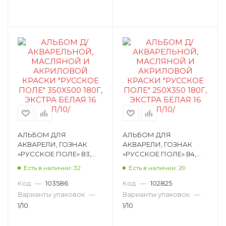
Планшет для этюдов
Скетчбук
Папка для смешанных техник
Скетчпад
АЛЬБОМ ДЛЯ
АЛЬБОМ ДЛЯ
АКВАРЕЛИ, ГОЗНАК
АКВАРЕЛИ, ГОЗНАК
«РУССКОЕ ПОЛЕ» В3,
«РУССКОЕ ПОЛЕ» В4,
16Л, СПИРАЛЬ, 180 Г/М²
16Л, СПИРАЛЬ, 180 Г/М²
Есть в наличии: 32
Есть в наличии: 29
АЛ-0427
АЛ-0441
Код
—
103586
Код
—
102825
Варианты упаковок
—
Варианты упаковок
—
1/10
1/10