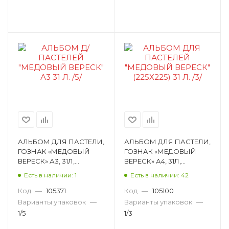
АЛЬБОМ ДЛЯ ПАСТЕЛИ,
АЛЬБОМ ДЛЯ ПАСТЕЛИ,
ГОЗНАК «МЕДОВЫЙ
ГОЗНАК «МЕДОВЫЙ
ВЕРЕСК» А3, 31Л,
ВЕРЕСК» А4, 31Л,
СПИРАЛЬ, 160 Г/М², 40%
СПИРАЛЬ, 160 Г/М²,
Есть в наличии: 1
Есть в наличии: 42
ХЛОПОК, ФАКТУРА
ЖЕСТКАЯ ПОДЛОЖКА,
ХОЛСТ, О АЛ-3596
БУМАГА ДЛЯ АЛ-3572
Код
—
105371
Код
—
105100
Варианты упаковок
—
Варианты упаковок
—
1/5
1/3