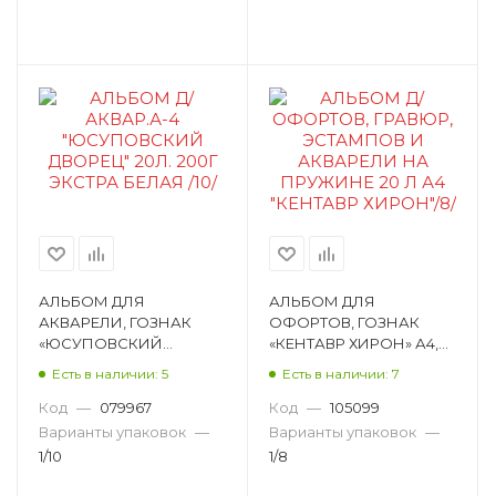
АЛЬБОМ ДЛЯ
АЛЬБОМ ДЛЯ
АКВАРЕЛИ, ГОЗНАК
ОФОРТОВ, ГОЗНАК
«ЮСУПОВСКИЙ
«КЕНТАВР ХИРОН» А4,
ДВОРЕЦ» А4, 20Л,
20Л, СПИРАЛЬ, 250 Г/М²
Есть в наличии: 5
Есть в наличии: 7
СПИРАЛЬ, 200 Г/М²,
АЛ-2916
ЖЕСТКАЯ ПОДЛОЖКА,
Код
—
079967
Код
—
105099
БУМАГА АЛ-6716
Варианты упаковок
—
Варианты упаковок
—
1/10
1/8