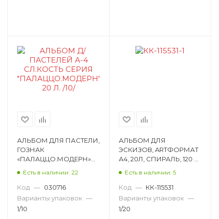
АЛЬБОМ ДЛЯ ПАСТЕЛИ,
АЛЬБОМ ДЛЯ
ГОЗНАК
ЭСКИЗОВ, ARTФОРМАТ
«ПАЛАЦЦО.МОДЕРН»
А4, 20Л, СПИРАЛЬ, 120 Г/
А4, 20Л, НА СУТАЖЕ, 280
М², ЧЕРНАЯ БУМАГА
Есть в наличии: 22
Есть в наличии: 5
Г/М², ОФСЕТ АПС4
AF13-061-04
Код
—
030716
Код
—
КК-115531
Варианты упаковок
—
Варианты упаковок
—
1/10
1/20