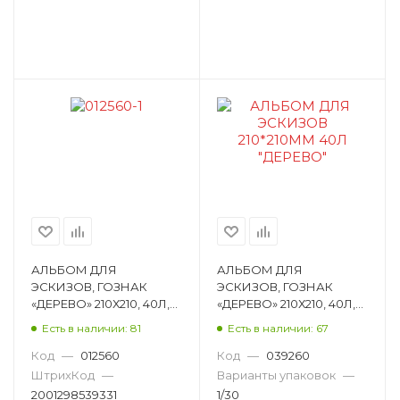
АЛЬБОМ ДЛЯ
АЛЬБОМ ДЛЯ
ЭСКИЗОВ, ГОЗНАК
ЭСКИЗОВ, ГОЗНАК
«ДЕРЕВО» 210Х210, 40Л,
«ДЕРЕВО» 210Х210, 40Л,
СКЛЕЙКА, 70 Г/М² ЭДк
СКОБА, 70 Г/М², КРАФТ-
Есть в наличии: 81
Есть в наличии: 67
БУМАГА ЭД
Код
—
012560
Код
—
039260
ШтрихКод
—
Варианты упаковок
—
2001298539331
1/30