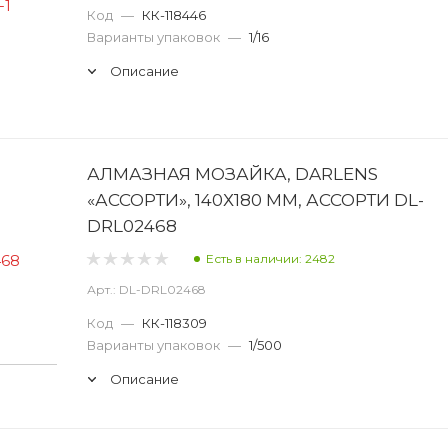
Код
—
КК-118446
Варианты упаковок
—
1/16
Описание
АЛМАЗНАЯ МОЗАЙКА, DARLENS
«АССОРТИ», 140Х180 ММ, АССОРТИ DL-
DRL02468
Есть в наличии: 2482
Арт.: DL-DRL02468
Код
—
КК-118309
Варианты упаковок
—
1/500
Описание