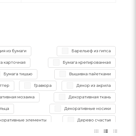
ия из бумаги
Барельеф из гипса
а карточная
Бумага крепированная
Бумага тишью
Вышивка пайетками
иттер
Гравюра
Декор из акрила
ативная мозаика
Декоративная ткань
льца
Декоративные носики
коративные элементы
Дерево счастья
для валяния
Игрушка из гофрокартона