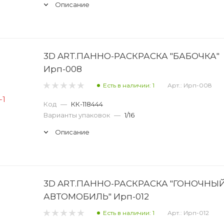
Описание
стовая
Фоамиан декоративный
Ф
Шерсть для валяния
Светильник-р
говиц
Полимерная гли
3D ART.ПАННО-РАСКРАСКА "БАБОЧКА"
Ирп-008
Есть в наличии: 1
Арт.: Ирп-008
Код
—
КК-118444
Варианты упаковок
—
1/16
Описание
3D ART.ПАННО-РАСКРАСКА "ГОНОЧНЫ
АВТОМОБИЛЬ" Ирп-012
Есть в наличии: 1
Арт.: Ирп-012