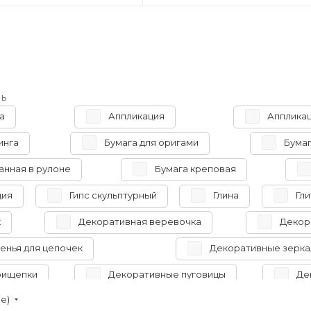
ь
а
Аппликация
Аппликац
инга
Бумага для оригами
Бумаг
анная в рулоне
Бумага креповая
ция
Гипс скульптурный
Глина
Гл
к
Декоративная веревочка
Декор
енья для цепочек
Декоративные зерка
рищепки
Декоративные пуговицы
Де
ие)
Заготовка для декорирования
Иглы 