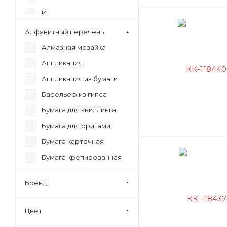
Игрушка-раскрас
И
К
Конструктор из 
Алфавитный перечень
М
Алмазная мозайка
Магнит из полим
Н
Аппликация
Мягкая мозайка
Аппликация из бумаги
П
Набор для квилл
Барельеф из гипса
Р
Набор для творч
Бумага для квиллинга
С
Бумага для оригами
Накладка на стол
У
Бумага карточная
Ф
Наклейки пайетк
Бумага крепированная
Ц
Перо для каллиг
Бумага крепированная
Ш
Бренд
в рулоне
Перья ширококо
Бумага креповая
Скретчинг
Цвет
Бумага тишью
Украшения из па