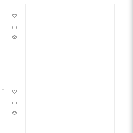
ина из песка
Картина по номерам
Крафт-картон
Магнит из гипса
ка глиттерная
Мозаика пластилиновая
валяния
Набор для декорирования
ор для оригами
Набор для рисования
а
Набор подвесок
Набор стеков
ейки декоративные
Наклейки для тетрадей
Панно-раскраска
Панч
Т"
рья остроконечные
Перья плакатные
Плетение из бусин
Роспись по дереву
ими руками
Украшения из глины
Фигурка из глины
Фигурка из пайеток