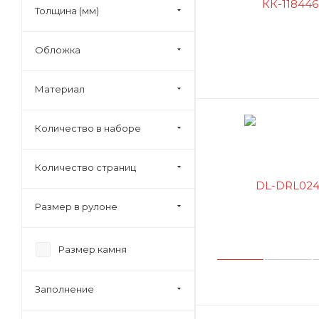
Толщина (мм)
Декоративные носики
Декоративные
Обложка
прищепки
Декоративные
пуговицы
Материал
Декоративные
элементы
Количество в наборе
Дерево счастья
Количество страниц
Доска для лепки
Заготовка для
декорирования
Размер в рулоне
Иглы для валяния
Игрушка из
Размер камня
гофрокартона
Игрушка-раскраска
Заполнение
Картина из пайеток