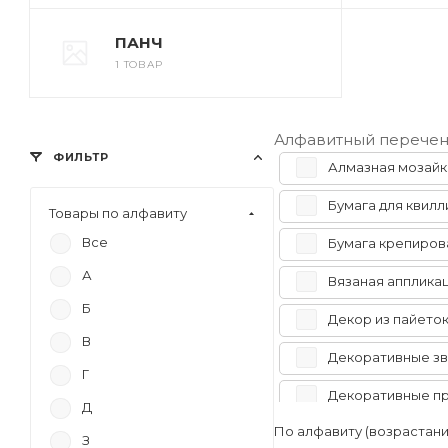
ПАНЧ
1 ТОВАР
Алфавитный перечен
ФИЛЬТР
Алмазная мозайк
Бумага для квилл
Товары по алфавиту
Все
Бумага крепиров
А
Вязаная апплика
Б
Декор из пайето
В
Декоративные зв
Г
Декоративные п
Д
По алфавиту (возрастан
Доска для лепки
З