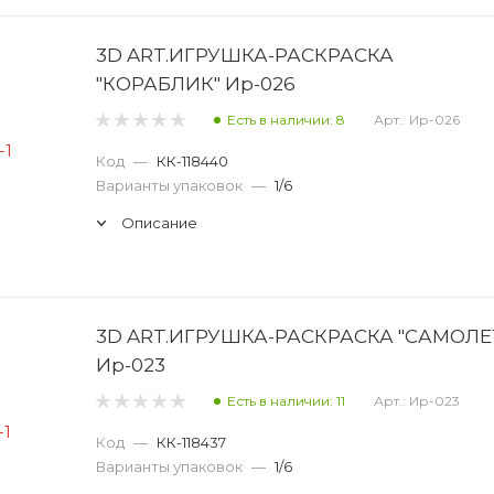
ка
Картина из пайеток
Карт
3D ART.ИГРУШКА-РАСКРАСКА
дерева
Крафт-бумага
"КОРАБЛИК" Ир-026
ерной глины
Магниты из глины
Мозаи
Есть в наличии: 8
Арт.: Ир-026
Мягкие фигурки
Набор для 
Код
—
КК-118440
Варианты упаковок
—
1/6
инга
Набор для моделирования
Наб
Описание
ества
Набор для шитья
Набор из фоамиран
Наклейка стразы
Наклейки
Накл
и
Научные опыты
Пайетки
3D ART.ИГРУШКА-РАСКРАСКА "САМОЛЕ
рафии
Перья орнаментальные
Пе
Ир-023
Есть в наличии: 11
Арт.: Ир-023
нечные
Пластик цветной
Пластилин
Код
—
КК-118437
Слепи свечу
Украшение сво
Варианты упаковок
—
1/6
йеток
Фетр цветной
Фигурка из бусин