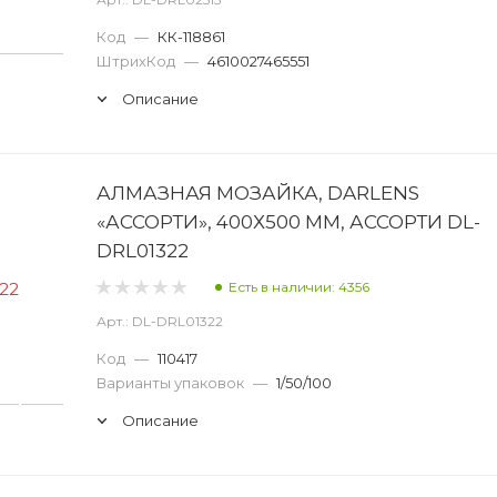
Код
—
КК-118861
ШтрихКод
—
4610027465551
Описание
АЛМАЗНАЯ МОЗАЙКА, DARLENS
«АССОРТИ», 400Х500 ММ, АССОРТИ DL-
DRL01322
Есть в наличии: 4356
Арт.: DL-DRL01322
Код
—
110417
Варианты упаковок
—
1/50/100
Описание