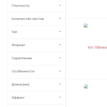
Вышивка пайетками
Плотность
Фигурка пенопла
Вязаная аппликация
Гипс скульптурный
Цоколь
Количество листов
Глина
Аппликация из пу
Глиттер
Тип
Гравюра
Формат
Декор из акрила
Декор из пайеток
Скрепление
Декоративная
веревочка
Особенности
Декоративная мозаика
Декоративная ткань
Длина (мм)
Декоративные звенья
для цепочек
Эффект
Декоративные
зеркальца