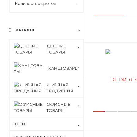
декорирования
Количество цветов
Набор для квиллинга
Набор для
моделирования
КАТАЛОГ
Набор для оригами
ДЕТСКИЕ
Набор для рисования
ТОВАРЫ
Набор для творчества
Набор для шитья
КАНЦТОВАРЫ
Набор из фоамирана
Набор подвесок
КНИЖНАЯ
ПРОДУКЦИЯ
Набор стеков
Накладка на стол
ОФИСНЫЕ
ТОВАРЫ
Наклейка стразы
Наклейки
КЛЕЙ
Наклейки