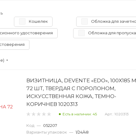
ь
Кошелек
Обложка для зачетн
сионного удостоверения
Обложка для пропуска
остоверения
ие)
ВИЗИТНИЦА, DEVENTE «EDO», 100Х185 
72 ШТ, ТВЕРДАЯ С ПОРОЛОНОМ,
ИСКУССТВЕННАЯ КОЖА, ТЕМНО-
КОРИЧНЕВ 1020313
Есть в наличии: 45
Арт.: 1020313
Код
—
052207
Варианты упаковок
—
1/24/48