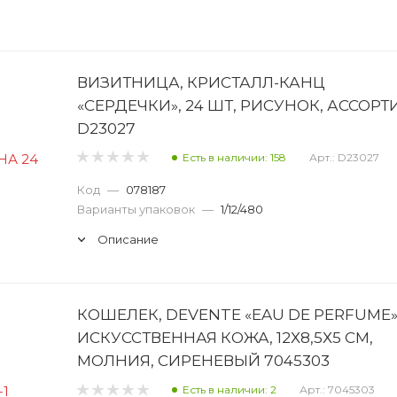
ВИЗИТНИЦА, КРИСТАЛЛ-КАНЦ
«СЕРДЕЧКИ», 24 ШТ, РИСУНОК, АССОРТ
D23027
Есть в наличии: 158
Арт.: D23027
Код
—
078187
Варианты упаковок
—
1/12/480
Описание
КОШЕЛЕК, DEVENTE «EAU DE PERFUME»
ИСКУССТВЕННАЯ КОЖА, 12Х8,5Х5 СМ,
МОЛНИЯ, СИРЕНЕВЫЙ 7045303
Есть в наличии: 2
Арт.: 7045303