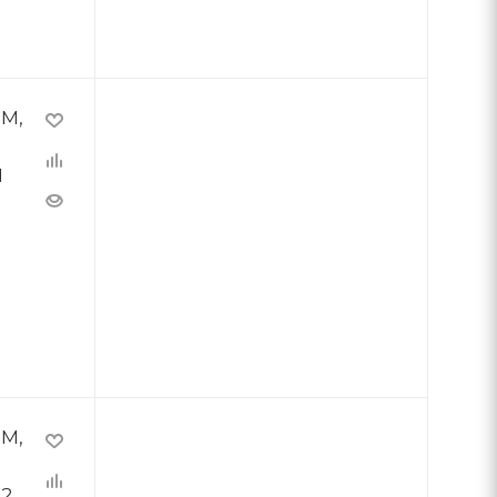
ММ,
Й
ММ,
12