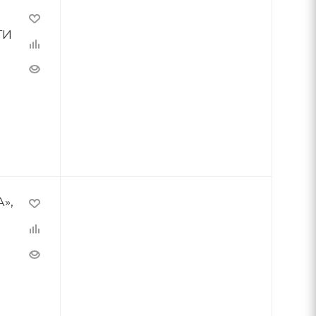
ТИ
»,