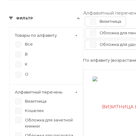
Алфавитный перечен
ФИЛЬТР
Визитница
Обложка для пен
Товары по алфавиту
Все
Обложка для уд
В
По алфавиту (возрастан
К
О
Алфавитный перечень
Визитница
Кошелек
Обложка для зачетной
книжки
Обложка для паспорта