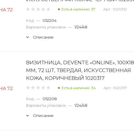
Есть в наличии: 37
Арт.: 1020312
Код
—
052204
Варианты упаковок
—
1/24/48
Описание
ВИЗИТНИЦА, DEVENTE «ONLINE», 100Х18
ММ, 72 ШТ, ТВЕРДАЯ, ИСКУССТВЕННАЯ
КОЖА, КОРИЧНЕВЫЙ 1020317
Есть в наличии: 34
Арт.: 1020317
Код
—
052208
Варианты упаковок
—
1/24/48
Описание