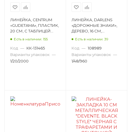
ЛИНЕЙКА, CENTRUM
ЛИНЕЙКА, DARLENS
«GUDETAMA», ПЛАСТИК,
«ДОРОЖНЫЕ ЗНАКИ»,
20 СМ, С ТАБЛИЦЕЙ
ДЕРЕВО, 16 СМ,
УМНОЖЕНИЯ,
АССОРТИ DL-DRL01261
Есть в наличии: 155
Есть в наличии: 39
РИСУНОК 71714
Код
—
КК-131465
Код
—
108989
Варианты упаковок
—
Варианты упаковок
—
1/20/2000
1/48/960