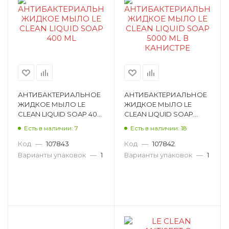
Поднос
Прогресс
Салфетка для пола
Салфетка хозяйственная
Салфетки сервировочные
Спрей для рук
АНТИБАКТЕРИАЛЬНОЕ
АНТИБАКТЕРИАЛЬНОЕ
ЖИДКОЕ МЫЛО LE
ЖИДКОЕ МЫЛО LE
Средство для мытья посуды
CLEAN LIQUID SOAP 400
CLEAN LIQUID SOAP
ML LC-LS400
5000 ML В КАНИСТРЕ
Средство для стирки
Есть в наличии: 7
Есть в наличии: 18
LC-LS5000
Код
—
107843
Код
—
107842
Средство для твердых поверхностей
Варианты упаковок
—
1
Варианты упаковок
—
1
Средство для унитазов
Стрейч пленка
Термокружка
Термос