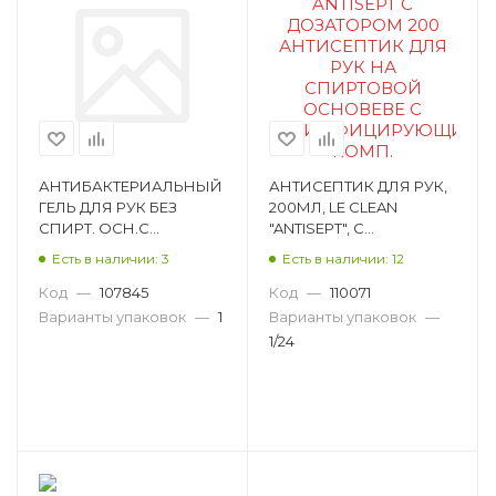
АНТИБАКТЕРИАЛЬНЫЙ
АНТИСЕПТИК ДЛЯ РУК,
ГЕЛЬ ДЛЯ РУК БЕЗ
200МЛ, LE CLEAN
СПИРТ. ОСН.С
"ANTISEPT", С
ДЕЗИНФИЦИРУЮЩИМИ
ДОЗАТОРОМ, НА
Есть в наличии: 3
Есть в наличии: 12
КОМПОНLE CLEAN
СПИРТОВОЙ ОСНОВЕ
HANDS ГЕЛЬ 5000 ML
LC-L200SD
Код
—
107845
Код
—
110071
LC-G5000NS
Варианты упаковок
—
1
Варианты упаковок
—
1/24