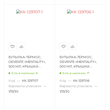
БУТЫЛКА-ТЕРМОС,
БУТЫЛКА-ТЕРМОС,
DEVENTE «MENTALITY»,
DEVENTE «MENTALITY»,
500 МЛ, КРЫШКА-
500 МЛ, КРЫШКА-
ПРОБКА, 8-12 ЧАСОВ,
ПРОБКА, 8-12 ЧАСОВ,
Есть в наличии: 8
Есть в наличии: 17
НЕРЖАВЕЮЩАЯ СТАЛЬ,
НЕРЖАВЕЮЩАЯ СТАЛЬ,
26,3Х7,6Х 8090303
26,3Х7,6Х 8090302
Код
—
КК-129707
Код
—
КК-129706
Варианты упаковок
—
Варианты упаковок
—
1/15/30
1/15/30