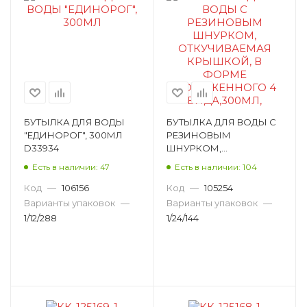
БУТЫЛКА ДЛЯ ВОДЫ
БУТЫЛКА ДЛЯ ВОДЫ С
"ЕДИНОРОГ", 300МЛ
РЕЗИНОВЫМ
D33934
ШНУРКОМ,
ОТКУЧИВАЕМАЯ
Есть в наличии: 47
Есть в наличии: 104
КРЫШКОЙ, В ФОРМЕ
МОРОЖЕННОГО 4
Код
—
106156
Код
—
105254
ВИДА,300МЛ, 8*17СМ
Варианты упаковок
—
Варианты упаковок
—
D33933
1/12/288
1/24/144