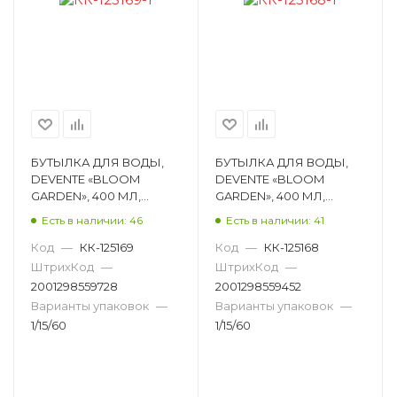
БУТЫЛКА ДЛЯ ВОДЫ,
БУТЫЛКА ДЛЯ ВОДЫ,
DEVENTE «BLOOM
DEVENTE «BLOOM
GARDEN», 400 МЛ,
GARDEN», 400 МЛ,
17,9Х6,5 СМ 8090211
17,9Х6,5 СМ 8090210
Есть в наличии: 46
Есть в наличии: 41
Код
—
КК-125169
Код
—
КК-125168
ШтрихКод
—
ШтрихКод
—
2001298559728
2001298559452
Варианты упаковок
—
Варианты упаковок
—
1/15/60
1/15/60