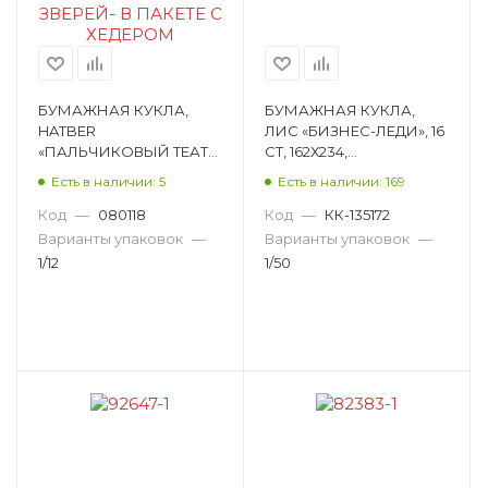
БУМАЖНАЯ КУКЛА,
БУМАЖНАЯ КУКЛА,
HATBER
ЛИС «БИЗНЕС-ЛЕДИ», 16
«ПАЛЬЧИКОВЫЙ ТЕАТР
СТ, 162Х234,
ЗИМОВЬЕ ЗВЕРЕЙ», 4 СТ,
МЕЛОВАНЫЙ КАРТОН
Есть в наличии: 5
Есть в наличии: 169
А4 2ИК4_17382
ОВ-049
Код
—
080118
Код
—
КК-135172
Варианты упаковок
—
Варианты упаковок
—
1/12
1/50