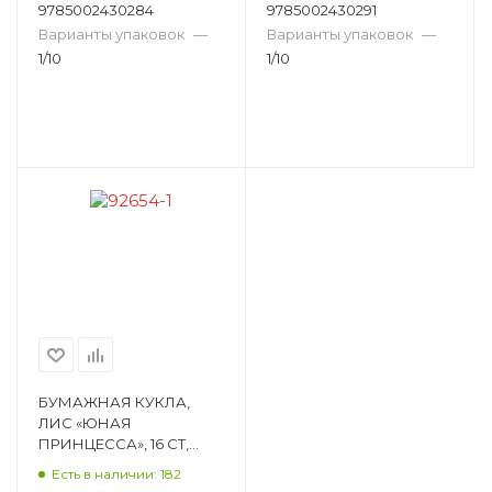
9785002430284
9785002430291
Варианты упаковок
—
Варианты упаковок
—
1/10
1/10
БУМАЖНАЯ КУКЛА,
ЛИС «ЮНАЯ
ПРИНЦЕССА», 16 СТ,
162Х234, МЕЛОВАНЫЙ
Есть в наличии: 182
КАРТОН ОВ-064