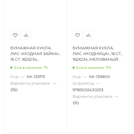
БУМАЖНАЯ КУКЛА,
БУМАЖНАЯ КУКЛА,
ЛИС «МОДНАЯ ЗАЙКА»,
ЛИС «МОДНИЦА», 16 СТ,
16 СТ, 162Х234,
162Х234, МЕЛОВАНЫЙ
МЕЛОВАНЫЙ КАРТОН
КАРТОН ОВ-058
Есть в наличии: 75
Есть в наличии: 174
ОВ-052
Код
—
КК-135175
Код
—
КК-139800
Варианты упаковок
—
ШтрихКод
—
1/50
9785002430253
Варианты упаковок
—
1/10