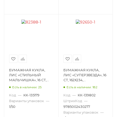
БУМАЖНАЯ КУКЛА,
БУМАЖНАЯ КУКЛА,
ЛИС «СТИЛЬНЫЙ
ЛИС «СУПЕРЗВЕЗДА», 16
МАЛЬЧИШКА», 16 СТ,
СТ, 162Х234,
162Х234, МЕЛОВАНЫЙ
МЕЛОВАНЫЙ КАРТОН
Есть в наличии: 25
Есть в наличии: 182
КАРТОН ОВ-056
ОВ-060
Код
—
КК-135179
Код
—
КК-139802
Варианты упаковок
—
ШтрихКод
—
1/50
9785002430277
Варианты упаковок
—