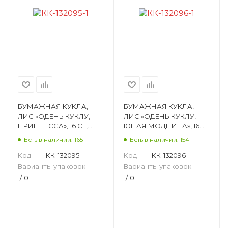
БУМАЖНАЯ КУКЛА,
БУМАЖНАЯ КУКЛА,
ЛИС «ОДЕНЬ КУКЛУ,
ЛИС «ОДЕНЬ КУКЛУ,
ПРИНЦЕССА», 16 СТ,
ЮНАЯ МОДНИЦА», 16
162Х234, МЕЛОВАНЫЙ
СТ, 162Х234,
Есть в наличии: 165
Есть в наличии: 154
КАРТОН ОВ-044
МЕЛОВАНЫЙ КАРТОН
ОВ-046
Код
—
КК-132095
Код
—
КК-132096
Варианты упаковок
—
Варианты упаковок
—
1/10
1/10