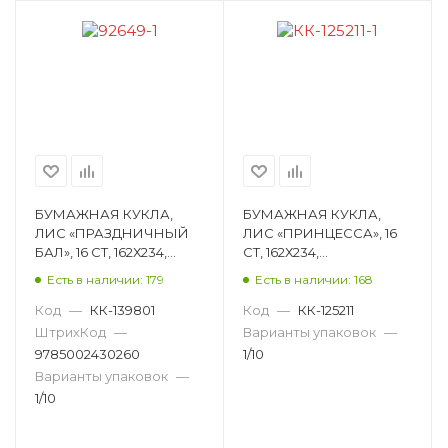
БУМАЖНАЯ КУКЛА,
БУМАЖНАЯ КУКЛА,
ЛИС «ПРАЗДНИЧНЫЙ
ЛИС «ПРИНЦЕССА», 16
БАЛ», 16 СТ, 162Х234,
СТ, 162Х234,
МЕЛОВАНЫЙ КАРТОН
МЕЛОВАНЫЙ КАРТОН
Есть в наличии: 179
Есть в наличии: 168
ОВ-059
ОВ-045
Код
—
КК-139801
Код
—
КК-125211
ШтрихКод
—
Варианты упаковок
—
9785002430260
1/10
Варианты упаковок
—
1/10