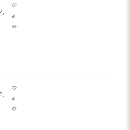
Й,
Й,