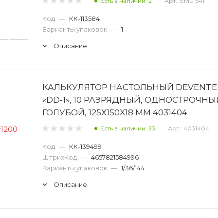
Есть в наличии: 2
Арт.: EM01541
Код
—
КК-113584
Варианты упаковок
—
1
Описание
КАЛЬКУЛЯТОР НАСТОЛЬНЫЙ DEVENTE
«DD-1», 10 РАЗРЯДНЫЙ, ОДНОСТРОЧНЫ
ГОЛУБОЙ, 125Х150Х18 ММ 4031404
Есть в наличии: 33
Арт.: 4031404
Код
—
КК-139499
ШтрихКод
—
4657821584996
Варианты упаковок
—
1/36/144
Описание