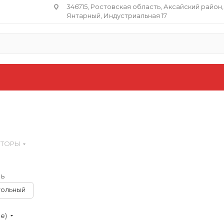
346715, Ростовская область​, Аксайский район,
Янтарный, Индустриальная 17
ЯТОРЫ
ь
тольный
ие)