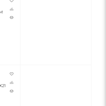
ММ
Х21