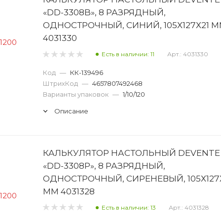
«DD-3308B», 8 РАЗРЯДНЫЙ,
ОДНОСТРОЧНЫЙ, СИНИЙ, 105Х127Х21 
4031330
Есть в наличии: 11
Арт.: 4031330
Код
—
КК-139496
ШтрихКод
—
4657807492468
Варианты упаковок
—
1/10/120
Описание
КАЛЬКУЛЯТОР НАСТОЛЬНЫЙ DEVENTE
«DD-3308P», 8 РАЗРЯДНЫЙ,
ОДНОСТРОЧНЫЙ, СИРЕНЕВЫЙ, 105Х127
ММ 4031328
Есть в наличии: 13
Арт.: 4031328