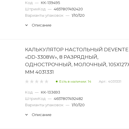
Код
—
КК-139495
ШтрихКод
—
4657807492420
Варианты упаковок
—
1/10/120
Описание
КАЛЬКУЛЯТОР НАСТОЛЬНЫЙ DEVENTE
«DD-3308W», 8 РАЗРЯДНЫЙ,
ОДНОСТРОЧНЫЙ, МОЛОЧНЫЙ, 105Х127Х
ММ 4031331
Есть в наличии: 14
Арт.: 4031331
Код
—
КК-133693
ШтрихКод
—
4657807492482
Варианты упаковок
—
1/10/120
Описание