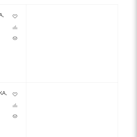
А,
КА,