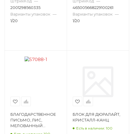
ШтрихКод
—
ШтрихКод
—
Гирлянда для елки
Бусы для елки
2001298560335
465005668229100261
Варианты упаковок
—
Варианты упаковок
—
Декоративная фигура
1/20
1/20
Декоративные бабочки
Декоративный бант
Декоративные птички
Хвойный сваг
Хвойная гирлянда
Хвойный венок
Набор веточек
Декоративная веточка
Декоративный цветок
Снежные шарики
Формовочная игрушка
Юбка под елку
БЛАГОДАРСТВЕННОЕ
БЛОК ДЛЯ ДЮРАЛАЙТ,
Почетная грамота
Складной диплом
ПИСЬМО, ЛИС,
КРИСТАЛЛ-КАНЦ
МЕЛОВАННЫЙ
Есть в наличии: 100
КАРТОН, 210Х290 ММ,
Есть в наличии: 100