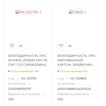
Подставка для салфеток
Подставка для телефона
Подставка под горячее
Подставка под зубочистки
Подушка
Похвальная грамота
Приглашение на выпускной
БЛАГОДАРНОСТЬ, ЛИС,
БЛАГОДАРНОСТЬ, ЛИС,
БУМАГА, 210Х290 ММ, 115
МЕЛОВАННЫЙ
Свадебный орден
Светильник
Г/М², ГОССИМВОЛИКА
КАРТОН, 210Х290 ММ,
ОГБ-347
190 Г/М²,
Светильник декоративный
Есть в наличии: 160
Есть в наличии: 80
ГОССИМВОЛИКА
ОГ-1536
Код
—
Светодиодная диско-лампа
КК-125795
Код
—
КК-139895
Свеча
ШтрихКод
—
ШтрихКод
—
Свеча на торт
Свидетельство
2001298559797
465005668024201536
Варианты упаковок
—
Варианты упаковок
—
Свидетельство о крещении
1/20
1/20
Снег искуственный