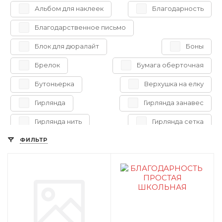
Альбом для наклеек
Благодарность
Благодарственное письмо
Блок для дюралайт
Боны
Брелок
Бумага оберточная
Бутоньерка
Верхушка на елку
Гирлянда
Гирлянда занавес
Гирлянда нить
Гирлянда сетка
ФИЛЬТР
Гирлянда уличная
Гирлянда электрическая
Гофрокороб под елку
Грамота
Декоративное украшение
Декоративное украшение светящееся