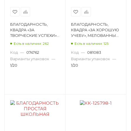
Конфетница
Копилка
Костюм
Крафт-бумага
БЛАГОДАРНОСТЬ,
БЛАГОДАРНОСТЬ,
КВАДРА «ЗА
КВАДРА «ЗА ХОРОШУЮ
Кружка
Кухонный набор
ТВОРЧЕСКИЕ УСПЕХИ»,
УЧЕБУ», МЕЛОВАННЫЙ
МЕЛОВАННЫЙ
КАРТОН, 297Х210 ММ,
Лента
Лента георгиевская
Есть в наличии: 262
Есть в наличии: 125
КАРТОН, 297Х210 ММ,
200 Г/М² 1712
МАТОВАЯ
Код
—
074762
Код
—
081083
Лента триколор
Лента упаковочная
ЛАМИНАЦИЯ, 200 1711
Варианты упаковок
—
Варианты упаковок
—
1/20
Магнит
1/20
Магнит для автомобиля
Маска
Медаль
Мешок для подарков
Мишура
Набор витражных трафаретов
Набор горнов
Набор декоративных украшений