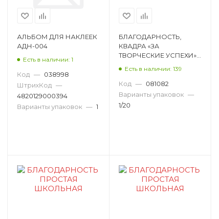
Декоративный камень
Деньги сувенирные
Диплом
АЛЬБОМ ДЛЯ НАКЛЕЕК
БЛАГОДАРНОСТЬ,
АДН-004
КВАДРА «ЗА
Дудка
Дюралайт круглый
ТВОРЧЕСКИЕ УСПЕХИ»,
Есть в наличии: 1
МЕЛОВАННЫЙ
Елочная игрушка
Елочный шар
Есть в наличии: 139
КАРТОН, 297Х210 ММ,
Код
—
038998
200 Г/М² 1710
Код
—
081082
ШтрихКод
—
Ель искуственная
Зажигалка
Варианты упаковок
—
4820129000394
Зажим
1/20
Заколка для волос
Варианты упаковок
—
1
Значок
Игрушка механическая
Каркасная светодиодная фигура
Картина
Ключница
Кобинезон для собак
Коллаж
Колпак
Комплект магнитных медалей
Комплект медалей
Конверт для денег