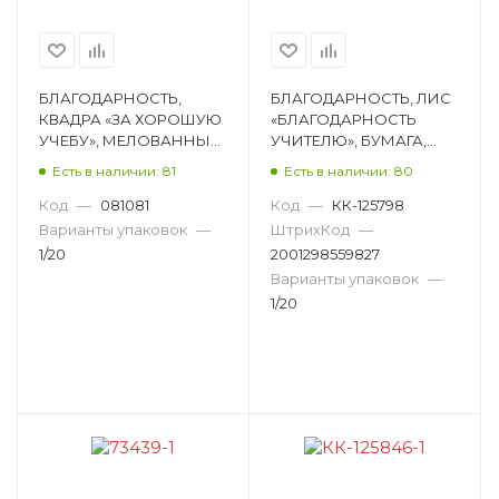
Набор для маскарада
Набор для фотосессии
Набор елочных игрушек
БЛАГОДАРНОСТЬ,
БЛАГОДАРНОСТЬ, ЛИС
КВАДРА «ЗА ХОРОШУЮ
«БЛАГОДАРНОСТЬ
Набор елочных шаров
Набор значков
УЧЕБУ», МЕЛОВАННЫЙ
УЧИТЕЛЮ», БУМАГА,
КАРТОН, 297Х210 ММ,
210Х290 ММ, 140 Г/М²
Есть в наличии: 81
Есть в наличии: 80
Набор каркасных светодиодных фигур
200 Г/М² 1709
ОГБ-322
Код
—
081081
Код
—
КК-125798
Набор кружек
Набор лент
Варианты упаковок
—
ШтрихКод
—
1/20
2001298559827
Набор магнитов для автомобиля
Варианты упаковок
—
Набор масок
Набор открыток
1/20
Набор плакатов
Набор подарочных коробок
Набор подвесок
Набор свечей
Набор свечей для торта