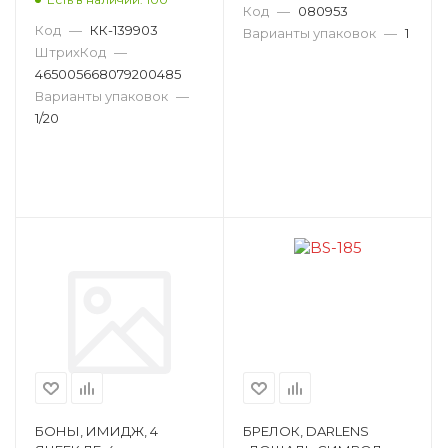
ТИСНЕНИЕ ФОЛЬГОЙ,
Код
—
080953
190 Г/М²,
Код
—
КК-139903
Варианты упаковок
—
1
ГОССИМВОЛИК
ШтрихКод
—
ОФГ-485
465005668079200485
Варианты упаковок
—
1/20
БОНЫ, ИМИДЖ, 4
БРЕЛОК, DARLENS