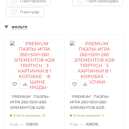
Пазл-брелок
Пазл-календарь
Пазл-шар
ФИЛЬТР
`PREMIUM` ПАЗЛЫ-
`PREMIUM` ПАЗЛЫ-
ИГРА 260+500+260
ИГРА 260+500+260
ЭЛЕМЕНТОВ А2Ф
ЭЛЕМЕНТОВ А2Ф
TRIPTYCH `3 КАРТИНКИ
TRIPTYCH `3 КАРТИНКИ
Есть в наличии: 12
Есть в наличии: 4
В 1 КОРОБКЕ` -В
В 1 КОРОБКЕ`-
ТИШИНЕ ПРИРОДЫ-
БАБОЧКИ-
Код
—
108015
Код
—
108016