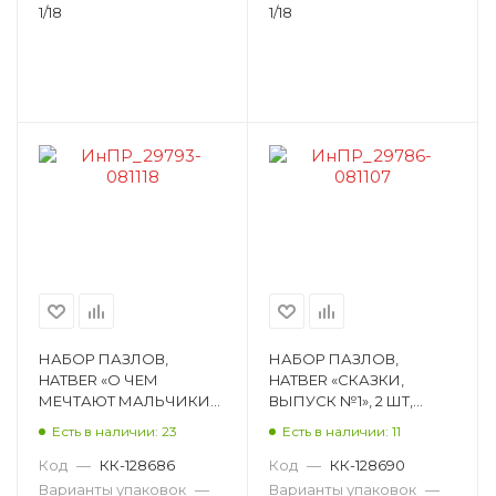
1/18
1/18
НАБОР ПАЗЛОВ,
НАБОР ПАЗЛОВ,
HATBER «О ЧЕМ
HATBER «СКАЗКИ,
МЕЧТАЮТ МАЛЬЧИКИ»,
ВЫПУСК №1», 2 ШТ,
2 ШТ, 330Х230 ММ
330Х230 ММ
Есть в наличии: 23
Есть в наличии: 11
ИнПР_29793
ИнПР_29786
Код
—
КК-128686
Код
—
КК-128690
Варианты упаковок
—
Варианты упаковок
—