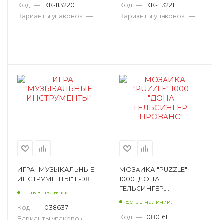
ФОТО: П.С. ДЕМИДО
ИТАЛЬЯНСКИЙ
Код
—
КК-113220
Код
—
КК-113221
500ПЗ2ф_23880
ПРОСВЕТ. ФОТО:
Варианты упаковок
—
1
Варианты упаковок
—
1
500ПЗ2ф_23878
ИГРА "МУЗЫКАЛЬНЫЕ
МОЗАИКА "PUZZLE"
ИНСТРУМЕНТЫ" E-081
1000 "ДОНА
ГЕЛЬСИНГЕР.
Есть в наличии: 1
ПРОВАНС" 79114
Есть в наличии: 1
Код
—
038637
Код
—
080161
Варианты упаковок
—