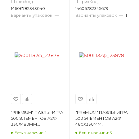
Т1020ПЗ2_18703
Т1020ПЗ2_22653
ШтрихКод
—
ШтрихКод
—
14606782343040
14606782345679
Варианты упаковок
—
1
Варианты упаковок
—
1
"PREMIUM" ПАЗЛЫ-ИГРА
"PREMIUM" ПАЗЛЫ-ИГРА
500 ЭЛЕМЕНТОВ А2Ф
500 ЭЛЕМЕНТОВ А2Ф
330Х480ММ
480Х330ММ
ФОЛЬГИРОВАНИЕ
ФОЛЬГИРОВАНИЕ
Есть в наличии: 1
Есть в наличии: 3
-ПАВИЛЬОННЫЙ ЗАЛ.
-БОЛЬШОЙ