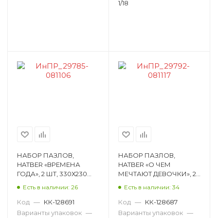
1/18
НАБОР ПАЗЛОВ,
НАБОР ПАЗЛОВ,
HATBER «ВРЕМЕНА
HATBER «О ЧЕМ
ГОДА», 2 ШТ, 330Х230
МЕЧТАЮТ ДЕВОЧКИ», 2
ММ ИнПР_29785
ШТ, 330Х230 ММ
Есть в наличии: 26
Есть в наличии: 34
ИнПР_29792
Код
—
КК-128691
Код
—
КК-128687
Варианты упаковок
—
Варианты упаковок
—