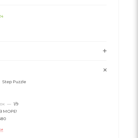
24
Step Puzzle
вок
—
1/9
В МОРЕ!
580
ки