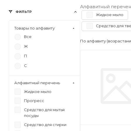
Алфавитный перечен
ФИЛЬТР
Жидкое мыло
Средство для тв
Товары по алфавиту
Все
По алфавиту (возрастан
Ж
П
С
Алфавитный перечень
Жидкое мыло
Прогресс
Средство для мытья
посуды
Средство для стирки