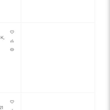
К,
21