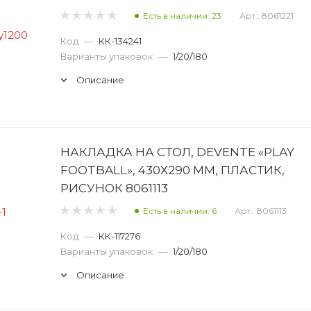
Есть в наличии: 23
Арт.: 8061221
Код
—
КК-134241
Варианты упаковок
—
1/20/180
Описание
НАКЛАДКА НА СТОЛ, DEVENTE «PLAY
FOOTBALL», 430Х290 ММ, ПЛАСТИК,
РИСУНОК 8061113
Есть в наличии: 6
Арт.: 8061113
Код
—
КК-117276
Варианты упаковок
—
1/20/180
Описание