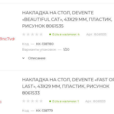
НАКЛАДКА НА СТОЛ, DEVENTE
«BEAUTIFUL CAT», 43Х29 ММ, ПЛАСТИК,
РИСУНОК 8061535
Есть в наличии: 4
Арт.: 8061535
Код
—
КК-138780
Варианты упаковок
—
1/20
Описание
НАКЛАДКА НА СТОЛ, DEVENTE «FAST O
LAST», 43Х29 ММ, ПЛАСТИК, РИСУНОК
8061533
Есть в наличии: 1
Арт.: 8061533
Код
—
КК-138779