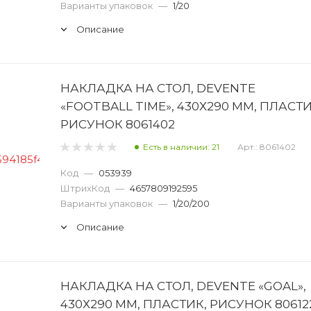
Варианты упаковок
—
1/20
Описание
НАКЛАДКА НА СТОЛ, DEVENTE
«FOOTBALL TIME», 430Х290 ММ, ПЛАСТИ
РИСУНОК 8061402
Есть в наличии: 21
Арт.: 8061402
Код
—
053939
ШтрихКод
—
4657809192595
Варианты упаковок
—
1/20/200
Описание
НАКЛАДКА НА СТОЛ, DEVENTE «GOAL»,
430Х290 ММ, ПЛАСТИК, РИСУНОК 80612