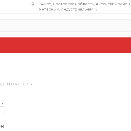
346715, Ростовская область​, Аксайский район,
Янтарный, Индустриальная 17
АДКИ НА СТОЛ
ь
ие)