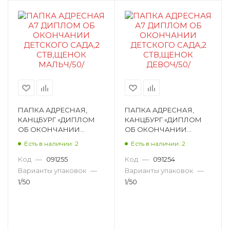
ПАПКА АДРЕСНАЯ,
ПАПКА АДРЕСНАЯ,
КАНЦБУРГ «ДИПЛОМ
КАНЦБУРГ «ДИПЛОМ
ОБ ОКОНЧАНИИ
ОБ ОКОНЧАНИИ
ДЕТСКОГО САДА», А7,
ДЕТСКОГО САДА», А7,
Есть в наличии: 2
Есть в наличии: 2
ЛАМИНИРОВАННЫЙ
ЛАМИНИРОВАННЫЙ
КАРТОН, РИСУНОК
КАРТОН, РИСУНОК
Код
—
091255
Код
—
091254
30ДС72_004
30ДС72_005
Варианты упаковок
—
Варианты упаковок
—
1/50
1/50