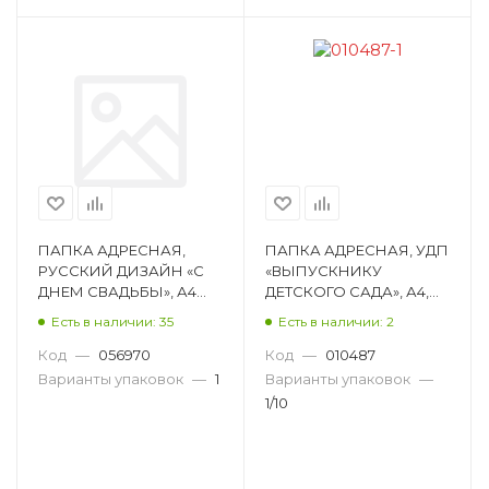
ПАПКА АДРЕСНАЯ,
ПАПКА АДРЕСНАЯ, УДП
РУССКИЙ ДИЗАЙН «С
«ВЫПУСКНИКУ
ДНЕМ СВАДЬБЫ», А4
ДЕТСКОГО САДА», А4,
29446
ЛАМИНИРОВАННЫЙ
Есть в наличии: 35
Есть в наличии: 2
КАРТОН, РИСУНОК
А-4029П
Код
—
056970
Код
—
010487
Варианты упаковок
—
1
Варианты упаковок
—
1/10