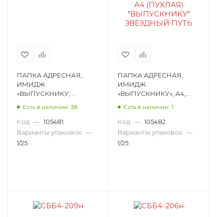
ПАПКА АДРЕСНАЯ,
ПАПКА АДРЕСНАЯ,
ИМИДЖ
ИМИДЖ
«ВЫПУСКНИКУ,
«ВЫПУСКНИКУ», А4,
СИРЕНЬ», А4,
ЛАМИНИРОВАННЫЙ
Есть в наличии: 38
Есть в наличии: 1
ЛАМИНИРОВАННЫЙ
КАРТОН, РИСУНОК
КАРТОН, РИСУНОК
ПЛ4019-5126
Код
—
105481
Код
—
105482
ПЛ4019-5117
Варианты упаковок
—
Варианты упаковок
—
1/25
1/25