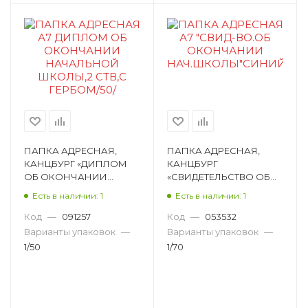
ПАПКА АДРЕСНАЯ,
ПАПКА АДРЕСНАЯ,
КАНЦБУРГ «ДИПЛОМ
КАНЦБУРГ
ОБ ОКОНЧАНИИ
«СВИДЕТЕЛЬСТВО ОБ
НАЧАЛЬНОЙ ШКОЛЫ»,
ОКОНЧАНИИ
Есть в наличии: 1
Есть в наличии: 1
А7,
НАЧ.ШКОЛЫ», А7,
ЛАМИНИРОВАННЫЙ
ЛАМИНИРОВАННЫЙ
Код
—
091257
Код
—
053532
КАРТОН, РИСУНОК
КАРТОН, РИСУНОК
Варианты упаковок
—
Варианты упаковок
—
30ДШ72_001
10СР76син
1/50
1/70