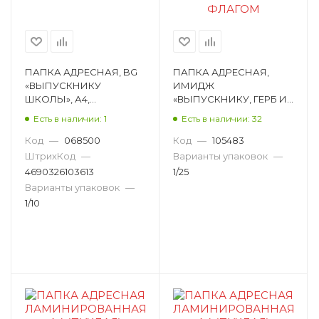
ПАПКА АДРЕСНАЯ, BG
ПАПКА АДРЕСНАЯ,
«ВЫПУСКНИКУ
ИМИДЖ
ШКОЛЫ», А4,
«ВЫПУСКНИКУ, ГЕРБ И
ЛАМИНИРОВАННЫЙ
ФЛАГ», А4,
Есть в наличии: 1
Есть в наличии: 32
КАРТОН, РИСУНОК,
ЛАМИНИРОВАННЫЙ
АССОРТИ П4_7Бц_лам
КАРТОН, РИСУНОК,
Код
—
068500
Код
—
105483
0801
ГОССИМВОЛИКА
ШтрихКод
—
Варианты упаковок
—
ПЛ4019-19
4690326103613
1/25
Варианты упаковок
—
1/10