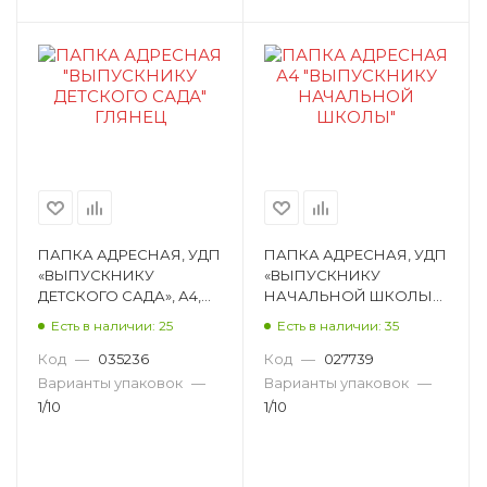
ПАПКА АДРЕСНАЯ, УДП
ПАПКА АДРЕСНАЯ, УДП
«ВЫПУСКНИКУ
«ВЫПУСКНИКУ
ДЕТСКОГО САДА», А4,
НАЧАЛЬНОЙ ШКОЛЫ»,
ЛАМИНИРОВАННЫЙ
А4,
Есть в наличии: 25
Есть в наличии: 35
КАРТОН, РИСУНОК
ЛАМИНИРОВАННЫЙ
А4112П
КАРТОН, РИСУНОК
Код
—
035236
Код
—
027739
А4066П
Варианты упаковок
—
Варианты упаковок
—
1/10
1/10