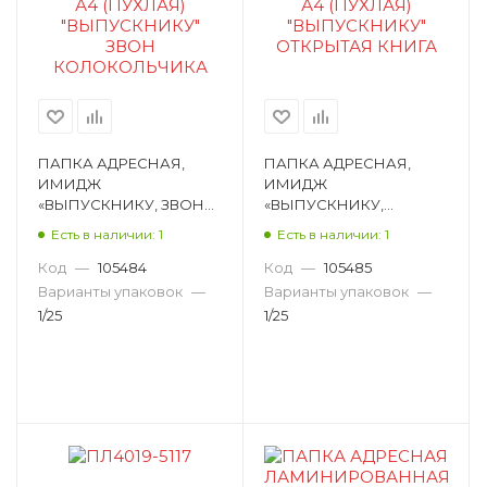
ПАПКА АДРЕСНАЯ,
ПАПКА АДРЕСНАЯ,
ИМИДЖ
ИМИДЖ
«ВЫПУСКНИКУ, ЗВОН
«ВЫПУСКНИКУ,
КОЛОКОЛЬЧИКА», А4,
ОТКРЫТАЯ КНИГА», А4,
Есть в наличии: 1
Есть в наличии: 1
ЛАМИНИРОВАННЫЙ
ЛАМИНИРОВАННЫЙ
КАРТОН, РИСУНОК
КАРТОН, РИСУНОК
Код
—
105484
Код
—
105485
ПЛ4019-93
ПЛ4019-94
Варианты упаковок
—
Варианты упаковок
—
1/25
1/25