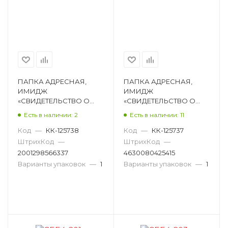
ПАПКА АДРЕСНАЯ,
ПАПКА АДРЕСНАЯ,
ИМИДЖ
ИМИДЖ
«СВИДЕТЕЛЬСТВО О
«СВИДЕТЕЛЬСТВО О
ЗАКЛЮЧЕНИИ БРАКА»,
ЗАКЛЮЧЕНИИ БРАКА»,
Есть в наличии: 2
Есть в наличии: 11
А4, БУМВИНИЛ,
А4, БУМВИНИЛ,
БОРДОВЫЙ, С
ЗЕЛЕНЫЙ, С ФАЙЛОМ
Код
—
КК-125738
Код
—
КК-125737
ФАЙЛОМ СББ4-209н
СББ4-206н
ШтрихКод
—
ШтрихКод
—
2001298566337
4630080425415
Варианты упаковок
—
1
Варианты упаковок
—
1