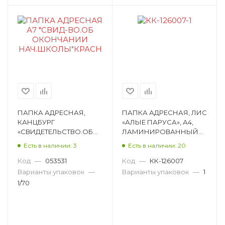
ПАПКА АДРЕСНАЯ,
ПАПКА АДРЕСНАЯ, ЛИС
КАНЦБУРГ
«АЛЫЕ ПАРУСА», А4,
«СВИДЕТЕЛЬСТВО.ОБ
ЛАМИНИРОВАННЫЙ
ОКОНЧАНИИ
КАРТОН, РИСУНОК
Есть в наличии: 3
Есть в наличии: 20
НАЧ.ШКОЛЫ», А7,
ПЛ4019-2-09
ЛАМИНИРОВАННЫЙ
Код
—
053531
Код
—
КК-126007
КАРТОН, РИСУНОК,
Варианты упаковок
—
Варианты упаковок
—
1
10СР76красн
1/70