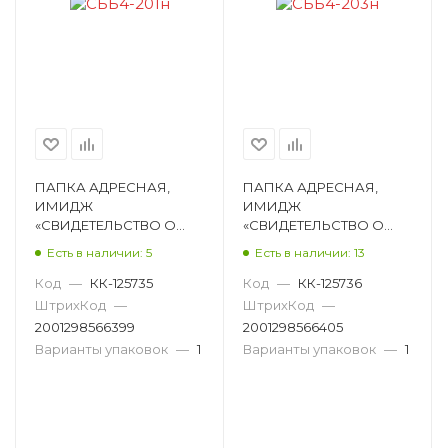
ПАПКА АДРЕСНАЯ,
ПАПКА АДРЕСНАЯ,
ИМИДЖ
ИМИДЖ
«СВИДЕТЕЛЬСТВО О
«СВИДЕТЕЛЬСТВО О
ЗАКЛЮЧЕНИИ БРАКА»,
ЗАКЛЮЧЕНИИ БРАКА»,
Есть в наличии: 5
Есть в наличии: 13
А4, БУМВИНИЛ,
А4, БУМВИНИЛ,
КРАСНЫЙ, С ФАЙЛОМ
СИНИЙ, С ФАЙЛОМ
Код
—
КК-125735
Код
—
КК-125736
СББ4-201н
СББ4-203н
ШтрихКод
—
ШтрихКод
—
2001298566399
2001298566405
Варианты упаковок
—
1
Варианты упаковок
—
1