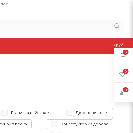
 пос.
0 руб.
0
0
0
Вышивка пайетками
Дерево счастья
тина из песка
Конструктор из дерева