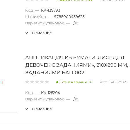
Код
—
КК-139793
ШтрихКод
—
9785000439623
Варианты упаковок
—
1/10
Описание
АППЛИКАЦИЯ ИЗ БУМАГИ, ЛИС «ДЛЯ
ДЕВОЧЕК С ЗАДАНИЯМИ», 210Х290 ММ, 
ЗАДАНИЯМИ БАП-002
Есть в наличии: 69
Арт.: БАП-002
Код
—
КК-125204
Варианты упаковок
—
1/10
Описание