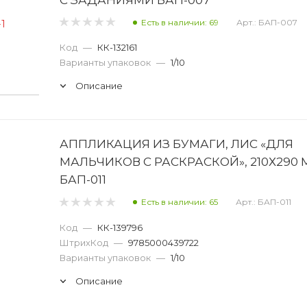
Есть в наличии: 69
Арт.: БАП-007
Код
—
КК-132161
Варианты упаковок
—
1/10
Описание
АППЛИКАЦИЯ ИЗ БУМАГИ, ЛИС «ДЛЯ
МАЛЬЧИКОВ С РАСКРАСКОЙ», 210Х290
БАП-011
Есть в наличии: 65
Арт.: БАП-011
Код
—
КК-139796
ШтрихКод
—
9785000439722
Варианты упаковок
—
1/10
Описание