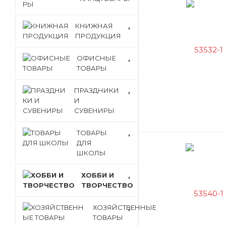
Фигурка из глины
Фигурка из пайеток
КНИЖНАЯ
Фоторамка из гипса
ПРОДУКЦИЯ
Аппликация из пуговиц
ОФИСНЫЕ
Полимерная глина
ТОВАРЫ
Раскопки
ПРАЗДНИКИ
И
СУВЕНИРЫ
ТОВАРЫ
ДЛЯ
ШКОЛЫ
ХОББИ И
ТВОРЧЕСТВО
ХОЗЯЙСТВЕННЫЕ
ТОВАРЫ