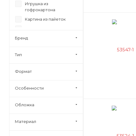
Игрушка из
гофрокартона
Картина из пайеток
Картина из песка
Бренд
Конструктор из дерева
Магнит из гипса
Тип
Магнит из полимерной
глины
Формат
Магниты из глины
Мозаика глиттерная
Особенности
Мозаика пластилиновая
Мягкая мозайка
Обложка
Набор для валяния
Набор для квиллинга
Материал
Набор для
моделирования