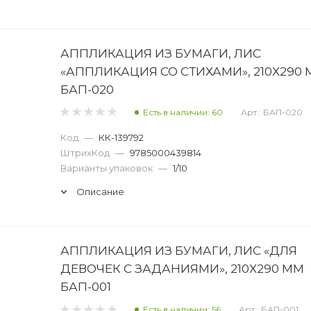
АППЛИКАЦИЯ ИЗ БУМАГИ, ЛИС
«АППЛИКАЦИЯ СО СТИХАМИ», 210Х290
БАП-020
Есть в наличии: 60
Арт.: БАП-020
Код
—
КК-139792
ШтрихКод
—
9785000439814
Варианты упаковок
—
1/10
Описание
АППЛИКАЦИЯ ИЗ БУМАГИ, ЛИС «ДЛЯ
ДЕВОЧЕК С ЗАДАНИЯМИ», 210Х290 ММ
БАП-001
Есть в наличии: 56
Арт.: БАП-001