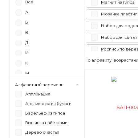
Все
Магнит из гипса
А
Мозаика пластил
Б
Набор для моде
В
Набор для шитья
Д
Роспись по дере
И
По алфавиту (возрастан
Украшения из па
К
Фоторамка из ги
М
Н
Алфавитный перечень
П
Аппликация
Р
Аппликация из бумаги
Барельеф из гипса
С
Вышивка пайетками
У
Дерево счастья
Ф