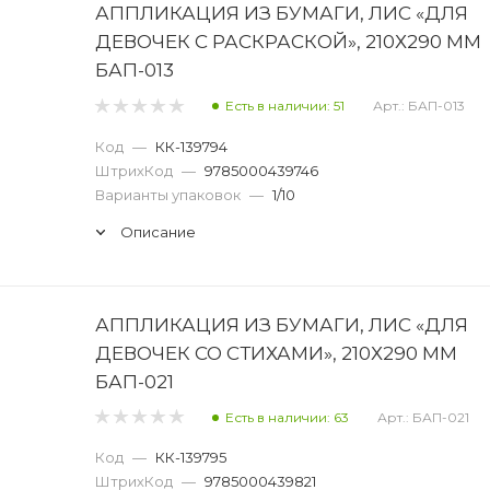
АППЛИКАЦИЯ ИЗ БУМАГИ, ЛИС «ДЛЯ
ДЕВОЧЕК С РАСКРАСКОЙ», 210Х290 ММ
БАП-013
Есть в наличии: 51
Арт.: БАП-013
Код
—
КК-139794
ШтрихКод
—
9785000439746
Варианты упаковок
—
1/10
Описание
АППЛИКАЦИЯ ИЗ БУМАГИ, ЛИС «ДЛЯ
ДЕВОЧЕК СО СТИХАМИ», 210Х290 ММ
БАП-021
Есть в наличии: 63
Арт.: БАП-021
Код
—
КК-139795
ШтрихКод
—
9785000439821