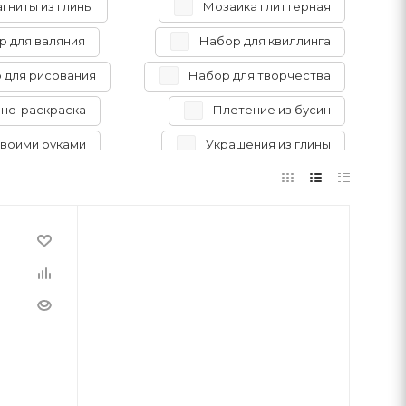
гниты из глины
Мозаика глиттерная
р для валяния
Набор для квиллинга
 для рисования
Набор для творчества
но-раскраска
Плетение из бусин
воими руками
Украшения из глины
урка из глины
Фигурка из пайеток
Полимерная глина
Раскопки