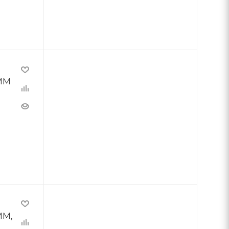
ММ
ММ,