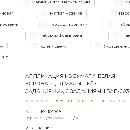
Магнит из полимерной глины
Ма
иновая
Мягкая мозайка
Набо
лирования
Набор для оригами
Набор
Набор из фоамирана
Пан
ву
Слепи свечу
Украшение с
ие)
йеток
Фигурка из бусин
Фиг
пса
Аппликация из пуговиц
АППЛИКАЦИЯ ИЗ БУМАГИ, БЕЛАЯ
ВОРОНА «ДЛЯ МАЛЫШЕЙ С
ЗАДАНИЯМИ», С ЗАДАНИЯМИ БАП-003
Есть в наличии: 28
Арт.: БАП-003
Код
—
КК-126009
Варианты упаковок
—
1/10
Описание