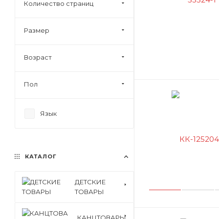
Количество страниц
Набор для оригами
Набор для рисования
Размер
Набор для творчества
Возраст
Набор для шитья
Набор из фоамирана
Пол
Панно-раскраска
Плетение из бусин
Язык
Роспись по дереву
Слепи свечу
Украшение своими
КАТАЛОГ
руками
Украшения из глины
ДЕТСКИЕ
Украшения из пайеток
ТОВАРЫ
Фигурка из бусин
КАНЦТОВАРЫ