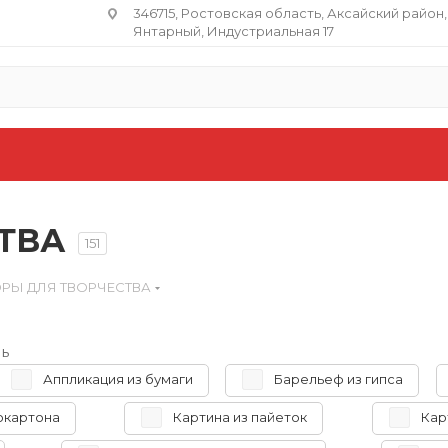
346715, Ростовская область​, Аксайский район,
Янтарный, Индустриальная 17
ТВА
151
РЫ ДЛЯ ТВОРЧЕСТВА
ь
Аппликация из бумаги
Барельеф из гипса
окартона
Картина из пайеток
Кар