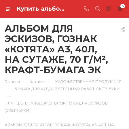
0
Купить альбом для эскизов, гознак «котята» а3, 40л, на сутаже, 70 г/м², крафт-бумага ЭК в Ростове-на-Дону
АЛЬБОМ ДЛЯ
ЭСКИЗОВ, ГОЗНАК
«КОТЯТА» А3, 40Л,
НА СУТАЖЕ, 70 Г/М²,
КРАФТ-БУМАГА ЭК
—
—
Главная
Каталог
ХУДОЖЕСТВЕННАЯ ПРОДУКЦИЯ
—
БУМАГА ДЛЯ ХУДОЖЕСТВЕННЫХ РАБОТ, СКЕТЧБУКИ
—
ПЛАНШЕТЫ, АЛЬБОМЫ, БЛОКНОТЫ ДЛЯ ЗСКИЗОВ
(СКЕТЧБУКИ)
—
АЛЬБОМ ДЛЯ ЭСКИЗОВ, ГОЗНАК «КОТЯТА» А3, 40Л, НА