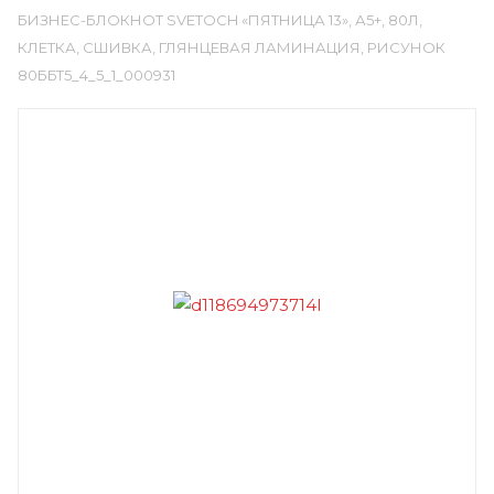
БИЗНЕС-БЛОКНОТ SVETOCH «ПЯТНИЦА 13», А5+, 80Л,
КЛЕТКА, СШИВКА, ГЛЯНЦЕВАЯ ЛАМИНАЦИЯ, РИСУНОК
80ББТ5_4_5_1_000931