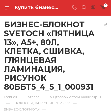
0
Купить бизнес-блокнот svetoch «пятница 13», а5+, 80л, клетка, сшивка, глянцевая ламинация, рисунок 80ББТ5_4_5_1_000931 в Ростове-на-Дону
БИЗНЕС-БЛОКНОТ
SVETOCH «ПЯТНИЦА
13», А5+, 80Л,
КЛЕТКА, СШИВКА,
ГЛЯНЦЕВАЯ
ЛАМИНАЦИЯ,
РИСУНОК
80ББТ5_4_5_1_000931
—
—
Главная
Каталог
Канцтовары оптом, канцелярия
—
—
БЛОКНОТЫ,ЗАПИСНЫЕ КНИЖКИ
—
БИЗНЕС-БЛОКНОТЫ