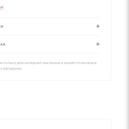
ки
ИИ
ВКА
а только для интернет-магазина и может отличаться
х магазинах