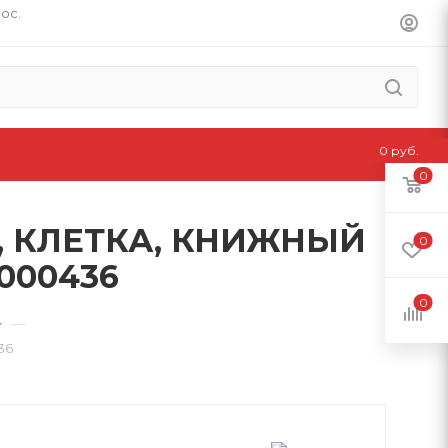
пос.
0 руб.
0
Л, КЛЕТКА, КНИЖНЫЙ
0
000436
0
—
36