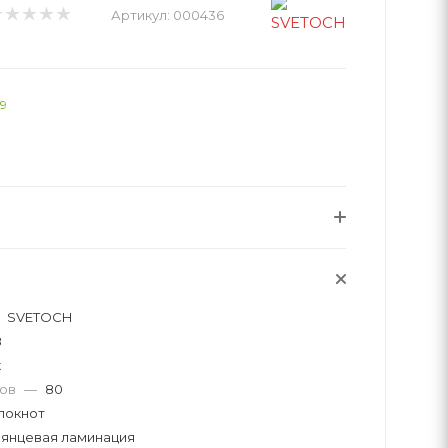
Артикул:
000436
19
SVETOCH
8
к
тов
—
80
локнот
лянцевая ламинация