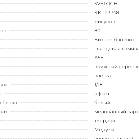
SVETOCH
КК-123748
рисунок
тов
80
Бизнес-блокнот
глянцевая ламин
А5+
книжный перепл
клетка
вок
1/18
к
офсет
о блока
белый
жки
мелованный карт
твердая
Медузы
универсальный