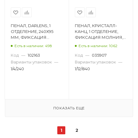
ПЕНАЛ, DARLENS, 1
ПЕНАЛ, КРИСТАЛЛ-
ОТДЕЛЕНИЕ, 240Х95
КАНЦ, 1 ОТДЕЛЕНИЕ,
ММ, ФИКСАЦИЯ
ФИКСАЦИЯ МОЛНИЯ,
МОЛНИЯ,
ПРЯМОУГОЛЬНЫЙ, С
Есть в наличии: 498
Есть в наличии: 1062
ПРЯМОУГОЛЬНЫЙ, НА
БЛЕСТКАМИ, АССОРТИ
ВОДНОЙ ОСНОВЕ DL-
E20-5482
Код
—
102163
Код
—
035907
DRL00808
Варианты упаковок
—
Варианты упаковок
—
1/4/240
1/12/840
ПОКАЗАТЬ ЕЩЕ
1
2