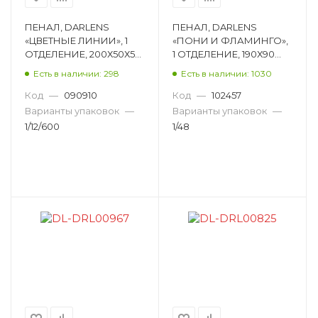
ПЕНАЛ, DARLENS
ПЕНАЛ, DARLENS
«ЦВЕТНЫЕ ЛИНИИ», 1
«ПОНИ И ФЛАМИНГО»,
ОТДЕЛЕНИЕ, 200Х50Х50
1 ОТДЕЛЕНИЕ, 190Х90
ММ, ФИКСАЦИЯ
ММ, ФИКСАЦИЯ
Есть в наличии: 298
Есть в наличии: 1030
МОЛНИЯ,
МОЛНИЯ, ПЛОСКИЙ,
ПРЯМОУГОЛЬНЫЙ DL-
АССОРТИ DL-DRL00826
Код
—
090910
Код
—
102457
DRL00761
Варианты упаковок
—
Варианты упаковок
—
1/12/600
1/48