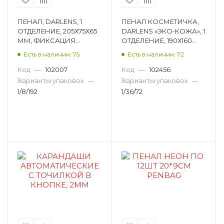
ПЕНАЛ, DARLENS, 1
ПЕНАЛ КОСМЕТИЧКА,
ОТДЕЛЕНИЕ, 205Х75Х65
DARLENS «ЭКО-КОЖА», 1
ММ, ФИКСАЦИЯ
ОТДЕЛЕНИЕ, 190Х160
МОЛНИЯ,
ММ, ФИКСАЦИЯ
Есть в наличии: 75
Есть в наличии: 72
ТРЕУГОЛЬНЫЙ,
МОЛНИЯ, ПЛОСКИЙ,
АССОРТИ DL-DRL00967
АССОРТИ DL-DRL00825
Код
—
102007
Код
—
102456
Варианты упаковок
—
Варианты упаковок
—
1/8/192
1/36/72