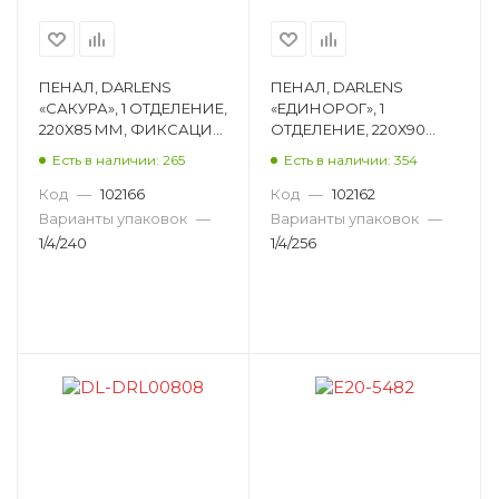
ПЕНАЛ, DARLENS
ПЕНАЛ, DARLENS
«САКУРА», 1 ОТДЕЛЕНИЕ,
«ЕДИНОРОГ», 1
220Х85 ММ, ФИКСАЦИЯ
ОТДЕЛЕНИЕ, 220Х90
МОЛНИЯ,
ММ, ФИКСАЦИЯ
Есть в наличии: 265
Есть в наличии: 354
ПРЯМОУГОЛЬНЫЙ DL-
МОЛНИЯ,
DRL00810
ПРЯМОУГОЛЬНЫЙ DL-
Код
—
102166
Код
—
102162
DRL00807
Варианты упаковок
—
Варианты упаковок
—
1/4/240
1/4/256