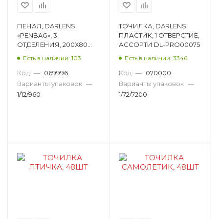
ПЕНАЛ, DARLENS
ТОЧИЛКА, DARLENS,
«PENBAG», 3
ПЛАСТИК, 1 ОТВЕРСТИЕ,
ОТДЕЛЕНИЯ, 200Х80
АССОРТИ DL-PRO00075
ММ, ФИКСАЦИЯ
Есть в наличии: 103
Есть в наличии: 3346
МОЛНИЯ,
ПРЯМОУГОЛЬНЫЙ,
Код
—
069996
Код
—
070000
АССОРТИ DL-HBB000114
Варианты упаковок
—
Варианты упаковок
—
1/12/960
1/72/7200