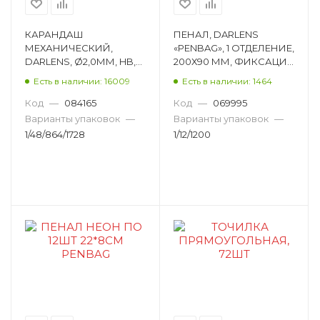
КАРАНДАШ
ПЕНАЛ, DARLENS
МЕХАНИЧЕСКИЙ,
«PENBAG», 1 ОТДЕЛЕНИЕ,
DARLENS, Ø2,0ММ, HB,
200Х90 ММ, ФИКСАЦИЯ
КРУГЛЫЙ DL-DRL00429
МОЛНИЯ,
Есть в наличии: 16009
Есть в наличии: 1464
ПРЯМОУГОЛЬНЫЙ,
АССОРТИ DL-HBB000113
Код
—
084165
Код
—
069995
Варианты упаковок
—
Варианты упаковок
—
1/48/864/1728
1/12/1200