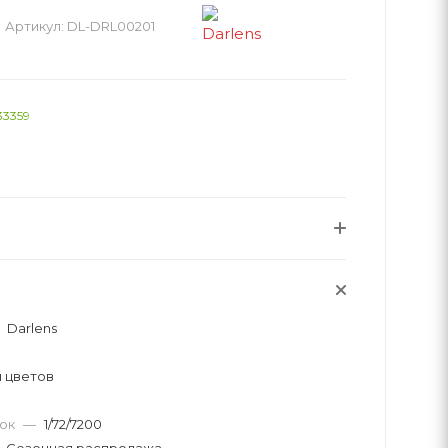
Артикул:
DL-DRL00201
33359
Darlens
 цветов
вок
—
1/72/7200
Сезонная распродажа