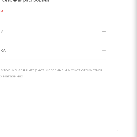
ки
ИИ
ВКА
а только для интернет-магазина и может отличаться
х магазинах