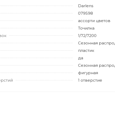
Darlens
079598
ассорти цветов
Точилка
вок
1/72/7200
Сезонная распр
пластик
да
Сезонная распр
фигурная
ерстий
1 отверстие