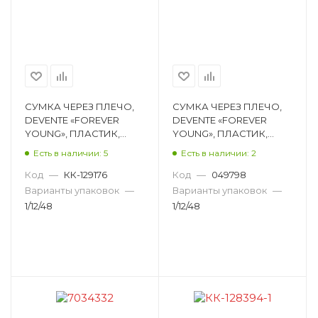
СУМКА ЧЕРЕЗ ПЛЕЧО,
СУМКА ЧЕРЕЗ ПЛЕЧО,
DEVENTE «FOREVER
DEVENTE «FOREVER
YOUNG», ПЛАСТИК,
YOUNG», ПЛАСТИК,
РОЗОВЫЙ МЕТАЛЛИК,
ЧЕРНЫЙ, 17,5Х11Х,6,5 СМ
Есть в наличии: 5
Есть в наличии: 2
17,5Х11Х,6,5 СМ 7034317
7034315
Код
—
КК-129176
Код
—
049798
Варианты упаковок
—
Варианты упаковок
—
1/12/48
1/12/48