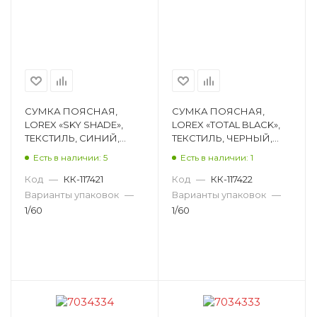
СУМКА ПОЯСНАЯ,
СУМКА ПОЯСНАЯ,
LOREX «SKY SHADE»,
LOREX «TOTAL BLACK»,
ТЕКСТИЛЬ, СИНИЙ,
ТЕКСТИЛЬ, ЧЕРНЫЙ,
34Х14Х1,5 СМ LXWBWI-SH
34Х14Х1,5 СМ LXWBWI-TB
Есть в наличии: 5
Есть в наличии: 1
Код
—
КК-117421
Код
—
КК-117422
Варианты упаковок
—
Варианты упаковок
—
1/60
1/60