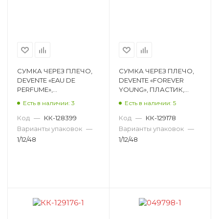
СУМКА ЧЕРЕЗ ПЛЕЧО,
СУМКА ЧЕРЕЗ ПЛЕЧО,
DEVENTE «EAU DE
DEVENTE «FOREVER
PERFUME»,
YOUNG», ПЛАСТИК,
ИСКУССТВЕННАЯ
ЗОЛОТО МЕТАЛЛИК,
Есть в наличии: 3
Есть в наличии: 5
КОЖА, СИРЕНЕВЫЙ,
17,5Х11Х,6,5 СМ 7034316
19Х15Х6,5 СМ 7034305
Код
—
КК-128399
Код
—
КК-129178
Варианты упаковок
—
Варианты упаковок
—
1/12/48
1/12/48