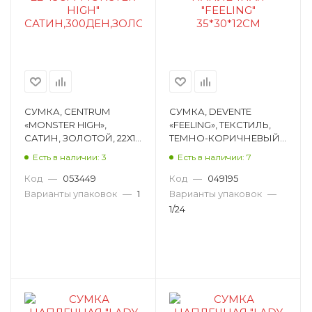
СУМКА, CENTRUM
СУМКА, DEVENTE
«MONSTER HIGH»,
«FEELING», ТЕКСТИЛЬ,
САТИН, ЗОЛОТОЙ, 22Х13
ТЕМНО-КОРИЧНЕВЫЙ,
СМ 85313
35Х30Х12 СМ 7034307
Есть в наличии: 3
Есть в наличии: 7
Код
—
053449
Код
—
049195
Варианты упаковок
—
1
Варианты упаковок
—
1/24