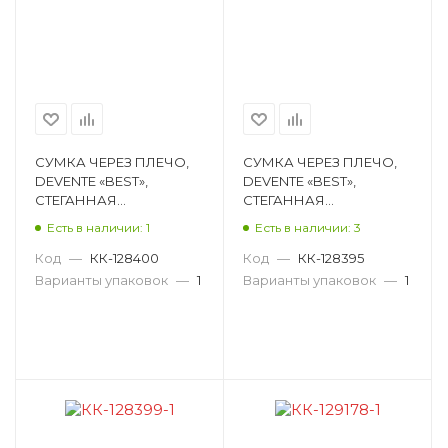
СУМКА ЧЕРЕЗ ПЛЕЧО,
СУМКА ЧЕРЕЗ ПЛЕЧО,
DEVENTE «BEST»,
DEVENTE «BEST»,
СТЕГАННАЯ
СТЕГАННАЯ
ПЕРЛАМУТРОВАЯ
ПЕРЛАМУТРОВАЯ
Есть в наличии: 1
Есть в наличии: 3
ПЛАЩЕВКА, ЗОЛОТОЙ,
ПЛАЩЕВКА,
11,5Х16,5Х2 СМ 7034334
ФИОЛЕТОВЫЙ,
Код
—
КК-128400
Код
—
КК-128395
11,5Х16,5Х2 СМ 7034333
Варианты упаковок
—
1
Варианты упаковок
—
1