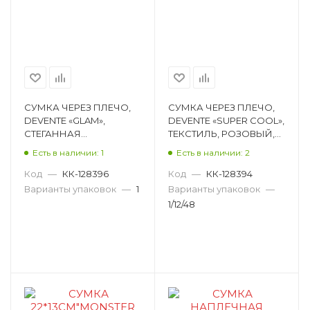
СУМКА ЧЕРЕЗ ПЛЕЧО,
СУМКА ЧЕРЕЗ ПЛЕЧО,
DEVENTE «GLAM»,
DEVENTE «SUPER COOL»,
СТЕГАННАЯ
ТЕКСТИЛЬ, РОЗОВЫЙ,
ПЕРЛАМУТРОВАЯ
13Х18Х5 СМ 7034323
Есть в наличии: 1
Есть в наличии: 2
ПЛАЩЕВКА, ПУДРОВО-
РОЗОВЫЙ, 11,5Х16,5Х2 СМ
Код
—
КК-128396
Код
—
КК-128394
7034332
Варианты упаковок
—
1
Варианты упаковок
—
1/12/48