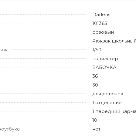
Darlens
101365
розовый
Рюкзак школьны
вок
1/50
полиэстер
БАБОЧКА
36
30
для девочек
1 отделение
1 передний карма
10
ноутбука
нет