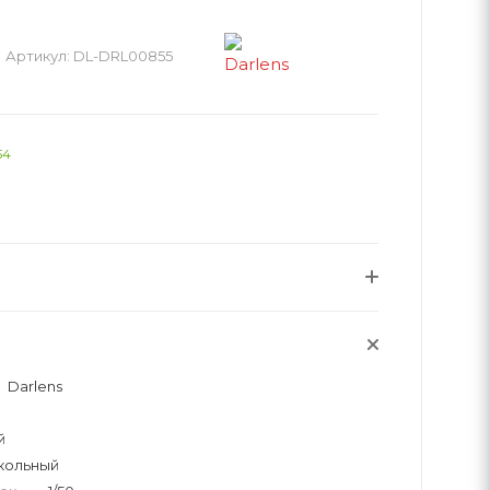
Артикул:
DL-DRL00855
54
Darlens
й
кольный