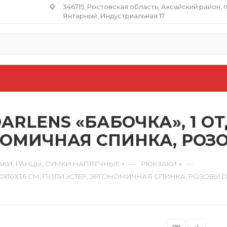
346715, Ростовская область​, Аксайский район, 
Янтарный, Индустриальная 17
RLENS «БАБОЧКА», 1 ОТ
НОМИЧНАЯ СПИНКА, РОЗО
—
—
АКИ, РАНЦЫ, СУМКИ НАПЛЕЧНЫЕ
РЮКЗАКИ
30Х10Х36 СМ, ПОЛИЭСТЕР, ЭРГОНОМИЧНАЯ СПИНКА, РОЗОВЫ D