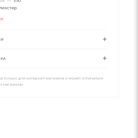
вок
—
1/50
лиэстер
ки
ИИ
ВКА
а только для интернет-магазина и может отличаться
х магазинах