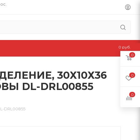
пос.
0 руб.
0
ДЕЛЕНИЕ, 30Х10Х36
0
ВЫ DL-DRL00855
0
L-DRL00855