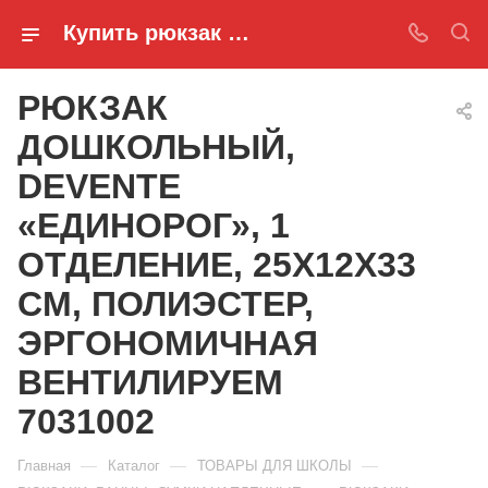
Купить рюкзак дошкольный, devente «единорог», 1 отделение, 25х12х33 см, полиэстер, эргономичная вентилируем 7031002 в Ростове-на-Дону
РЮКЗАК
ДОШКОЛЬНЫЙ,
DEVENTE
«ЕДИНОРОГ», 1
ОТДЕЛЕНИЕ, 25Х12Х33
СМ, ПОЛИЭСТЕР,
ЭРГОНОМИЧНАЯ
ВЕНТИЛИРУЕМ
7031002
—
—
—
Главная
Каталог
ТОВАРЫ ДЛЯ ШКОЛЫ