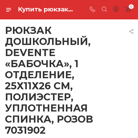
0
Купить рюкзак дошкольный, devente «бабочка», 1 отделение, 25х11х26 см, полиэстер, уплотненная спинка, розов 7031902 в Ростове-на-Дону
РЮКЗАК
ДОШКОЛЬНЫЙ,
DEVENTE
«БАБОЧКА», 1
ОТДЕЛЕНИЕ,
25Х11Х26 СМ,
ПОЛИЭСТЕР,
УПЛОТНЕННАЯ
СПИНКА, РОЗОВ
7031902