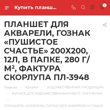
0
Купить планшет для акварели, гознак «пушистое счастье» 200х200, 12л, в папке, 280 г/м², фактура скорлупа ПЛ-3948 в Ростове-на-Дону
ПЛАНШЕТ ДЛЯ
АКВАРЕЛИ, ГОЗНАК
«ПУШИСТОЕ
СЧАСТЬЕ» 200Х200,
12Л, В ПАПКЕ, 280 Г/
М², ФАКТУРА
СКОРЛУПА ПЛ-3948
—
—
Главная
Каталог
ХУДОЖЕСТВЕННАЯ ПРОДУКЦИЯ
—
БУМАГА ДЛЯ ХУДОЖЕСТВЕННЫХ РАБОТ, СКЕТЧБУКИ
—
ПЛАНШЕТЫ, АЛЬБОМЫ, ПАПКИ ДЛЯ АКВАРЕЛИ И ГУАШИ