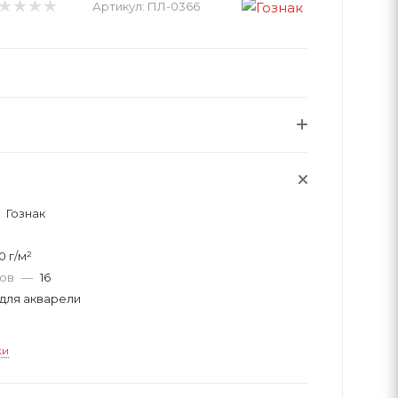
Артикул:
ПЛ-0366
Гознак
0 г/м²
тов
—
16
для акварели
ки