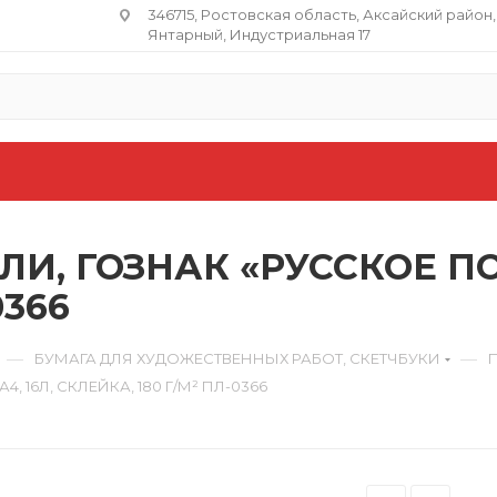
346715, Ростовская область​, Аксайский район,
Янтарный, Индустриальная 17
, ГОЗНАК «РУССКОЕ ПОЛ
0366
—
—
БУМАГА ДЛЯ ХУДОЖЕСТВЕННЫХ РАБОТ, СКЕТЧБУКИ
 16Л, СКЛЕЙКА, 180 Г/М² ПЛ-0366