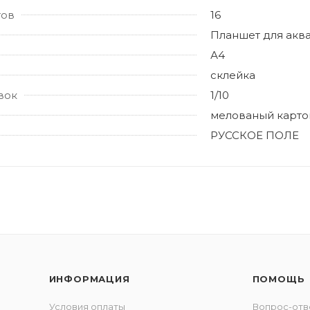
тов
16
Планшет для акв
А4
склейка
вок
1/10
мелованый карто
РУССКОЕ ПОЛЕ
ИНФОРМАЦИЯ
ПОМОЩЬ
Условия оплаты
Вопрос-отв