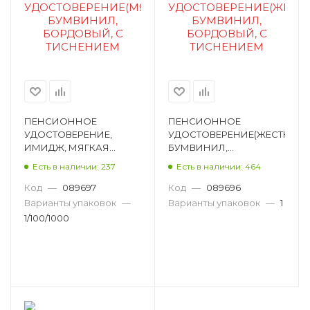
ПЕНСИОННОЕ
ПЕНСИОННОЕ
УДОСТОВЕРЕНИЕ,
УДОСТОВЕРЕНИЕ(ЖЕСТКОЕ),
ИМИДЖ, МЯГКАЯ
БУМВИНИЛ,
ОБЛОЖКА, БУМВИНИЛ,
БОРДОВЫЙ, С
Есть в наличии: 237
Есть в наличии: 464
БОРДОВЫЙ, ТИСНЕНИЕ
ТИСНЕНИЕМ ПУЖ-209
ПУ-209
Код
—
089697
Код
—
089696
Варианты упаковок
—
Варианты упаковок
—
1
1/100/1000