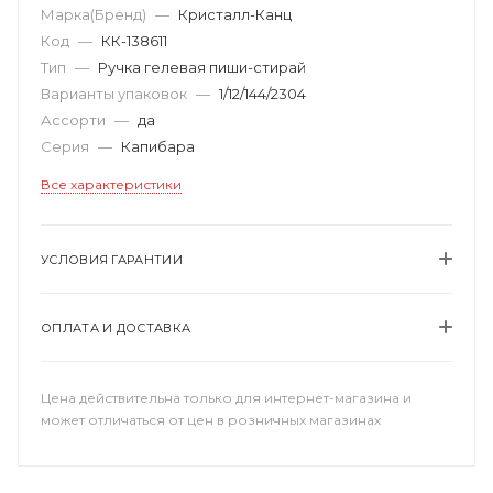
Марка(Бренд)
—
Кристалл-Канц
Код
—
КК-138611
Тип
—
Ручка гелевая пиши-стирай
Варианты упаковок
—
1/12/144/2304
Ассорти
—
да
Серия
—
Капибара
Все характеристики
УСЛОВИЯ ГАРАНТИИ
ОПЛАТА И ДОСТАВКА
Цена действительна только для интернет-магазина и
может отличаться от цен в розничных магазинах