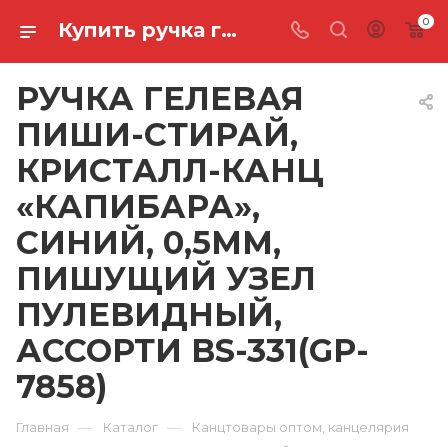
0
Купить ручка гелевая пиши-стирай, кристалл-канц «капибара», синий, 0,5мм, пишущий узел пулевидный, ассорти BS-331(GP-7858) в Ростове-на-Дону
РУЧКА ГЕЛЕВАЯ
ПИШИ-СТИРАЙ,
КРИСТАЛЛ-КАНЦ
«КАПИБАРА»,
СИНИЙ, 0,5ММ,
ПИШУЩИЙ УЗЕЛ
ПУЛЕВИДНЫЙ,
АССОРТИ BS-331(GP-
7858)
—
—
Главная
Каталог
Канцтовары оптом, канцелярия