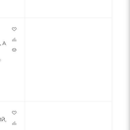
 А
1
ИЙ,