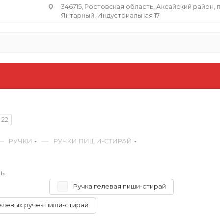
346715, Ростовская область​, Аксайский район, 
Янтарный, Индустриальная 17
22
—
—
РУЧКИ
РУЧКИ ПИШИ-СТИРАЙ
ь
Ручка гелевая пиши-стирай
елевых ручек пиши-стирай