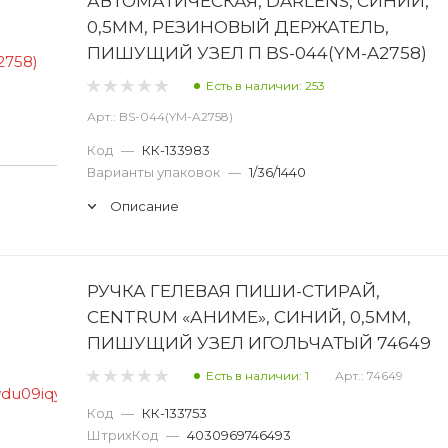
АВТОМАТИЧЕСКАЯ, DARLENS, СИНИЙ,
0,5ММ, РЕЗИНОВЫЙ ДЕРЖАТЕЛЬ,
ПИШУЩИЙ УЗЕЛ П BS-044(YM-A2758)
Есть в наличии: 253
Арт.: BS-044(YM-A2758)
Код
—
КК-133983
Варианты упаковок
—
1/36/1440
Описание
РУЧКА ГЕЛЕВАЯ ПИШИ-СТИРАЙ,
CENTRUM «АНИМЕ», СИНИЙ, 0,5ММ,
ПИШУЩИЙ УЗЕЛ ИГОЛЬЧАТЫЙ 74649
Есть в наличии: 1
Арт.: 74649
Код
—
КК-133753
ШтрихКод
—
4030969746493