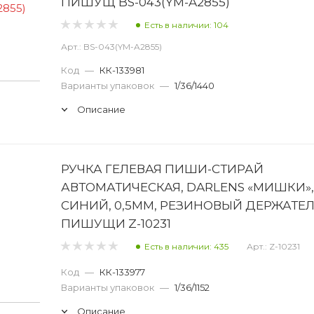
ПИШУЩ BS-043(YM-A2855)
Есть в наличии: 104
Арт.: BS-043(YM-A2855)
Код
—
КК-133981
Варианты упаковок
—
1/36/1440
Описание
РУЧКА ГЕЛЕВАЯ ПИШИ-СТИРАЙ
АВТОМАТИЧЕСКАЯ, DARLENS «МИШКИ»,
СИНИЙ, 0,5ММ, РЕЗИНОВЫЙ ДЕРЖАТЕЛ
ПИШУЩИ Z-10231
Есть в наличии: 435
Арт.: Z-10231
Код
—
КК-133977
Варианты упаковок
—
1/36/1152
Описание