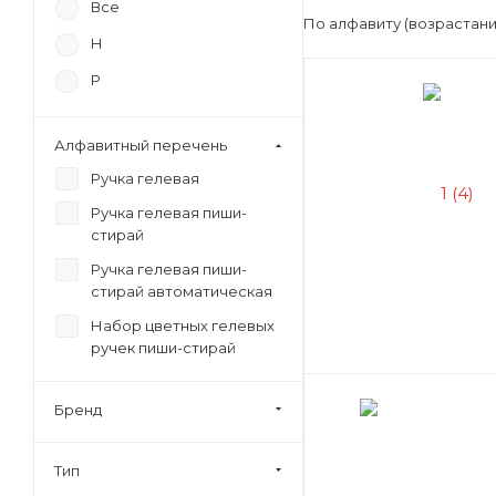
Все
По алфавиту (возрастан
Н
Р
Алфавитный перечень
Ручка гелевая
Ручка гелевая пиши-
стирай
Ручка гелевая пиши-
стирай автоматическая
Набор цветных гелевых
ручек пиши-стирай
Бренд
Тип