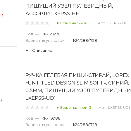
ПИШУЩИЙ УЗЕЛ ПУЛЕВИДНЫЙ,
АССОРТИ LXEPSS-HE1
Есть в наличии: 1
Арт.: LXEPSS-HE1
Код
—
КК-129270
Варианты упаковок
—
1/24/288/1728
Описание
РУЧКА ГЕЛЕВАЯ ПИШИ-СТИРАЙ, LOREX
«UNTITLED DESIGN SLIM SOFT», СИНИЙ,
0,5ММ, ПИШУЩИЙ УЗЕЛ ПУЛЕВИДНЫЙ
LXEPSS-UD1
Есть в наличии: 3
Арт.: LXEPSS-UD1
Код
—
КК-119988
Варианты упаковок
—
1/24/288/1728