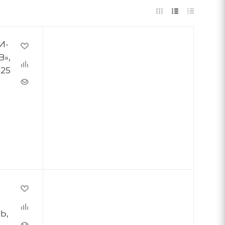
И-
»,
425
Ь,