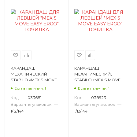
КАРАНДАШ
КАРАНДАШ
МЕХАНИЧЕСКИЙ,
МЕХАНИЧЕСКИЙ,
STABILO «MEX S MOVE
STABILO «MEX S MOVE
EASY ERGO», HB,
EASY ERGO», HB,
Есть в наличии: 1
Есть в наличии: 1
КРУГЛЫЙ, ДЛЯ ЛЕВШЕЙ
КРУГЛЫЙ, ДЛЯ ЛЕВШЕЙ
78913-1НВ
78914-1НВ
Код
—
033681
Код
—
038923
Варианты упаковок
—
Варианты упаковок
—
1/12/144
1/12/144