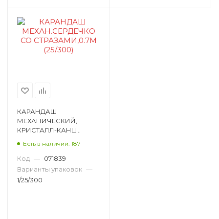
КАРАНДАШ
МЕХАНИЧЕСКИЙ,
КРИСТАЛЛ-КАНЦ
«СЕРДЕЧКО», Ø0,7ММ,
Есть в наличии: 187
HB, КРУГЛЫЙ,
ДЕКОРАТИВНЫЙ
Код
—
071839
ЭЛЕМЕНТ 598-229-0001P
Варианты упаковок
—
1/25/300