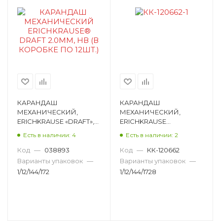
КАРАНДАШ
КАРАНДАШ
МЕХАНИЧЕСКИЙ,
МЕХАНИЧЕСКИЙ,
ERICHKRAUSE «DRAFT»,
ERICHKRAUSE
Ø2,0ММ, HB,
«SOFTLINE», Ø0,9ММ, HB,
Есть в наличии: 4
Есть в наличии: 2
ТРЕХГРАННЫЙ 28300
ТРЕХГРАННЫЙ 48181
Код
—
038893
Код
—
КК-120662
Варианты упаковок
—
Варианты упаковок
—
1/12/144/172
1/12/144/1728