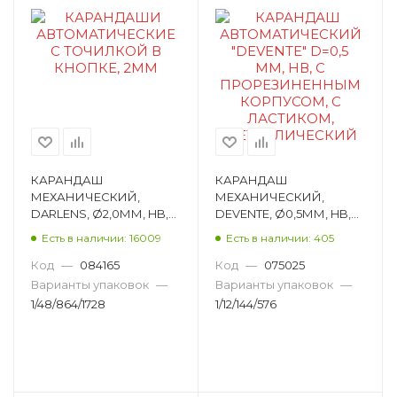
КАРАНДАШ
КАРАНДАШ
МЕХАНИЧЕСКИЙ,
МЕХАНИЧЕСКИЙ,
DARLENS, Ø2,0ММ, HB,
DEVENTE, Ø0,5ММ, HB,
КРУГЛЫЙ DL-DRL00429
КРУГЛЫЙ, SOFT TOUCH
Есть в наличии: 16009
Есть в наличии: 405
ПОКРЫТИЕ 5010302
Код
—
084165
Код
—
075025
Варианты упаковок
—
Варианты упаковок
—
1/48/864/1728
1/12/144/576