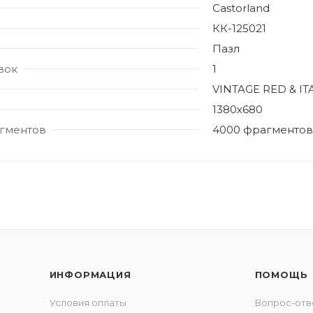
Castorland
КК-125021
Пазл
вок
1
VINTAGE RED & I
1380х680
гментов
4000 фрагментов
ИНФОРМАЦИЯ
ПОМОЩЬ
Условия оплаты
Вопрос-отв