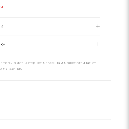
ки
ИИ
ВКА
а только для интернет-магазина и может отличаться
х магазинах