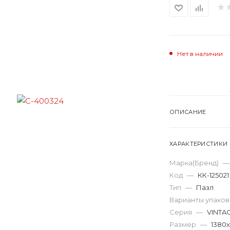
Нет в наличии
ОПИСАНИЕ
ХАРАКТЕРИСТИКИ
Марка(Бренд)
—
Код
—
КК-125021
Тип
—
Пазл
Варианты упако
Серия
—
VINTAG
Размер
—
1380