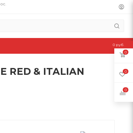
пос.
0 руб.
0
 RED & ITALIAN
0
0