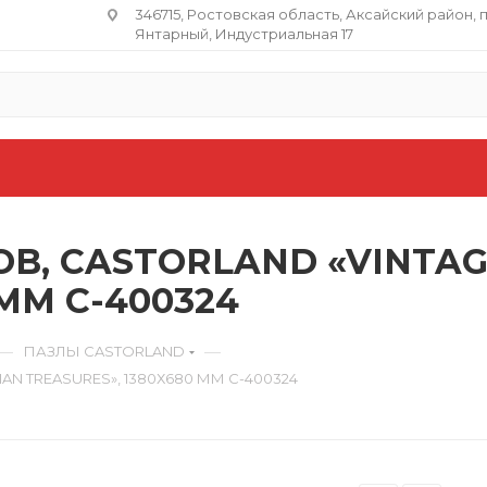
346715, Ростовская область​, Аксайский район, 
Янтарный, Индустриальная 17
В, CASTORLAND «VINTAGE
 ММ C-400324
—
—
ПАЗЛЫ CASTORLAND
IAN TREASURES», 1380Х680 ММ C-400324