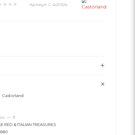
Артикул:
C-400324
Castorland
вок
—
1
E RED & ITALIAN TREASURES
х680