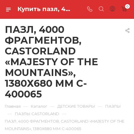
0
Купить пазл, 4000 фрагментов, castorland «majesty of the mountains», 1380х680 мм C-400065 в Ростове-на-Дону
ПАЗЛ, 4000
ФРАГМЕНТОВ,
CASTORLAND
«MAJESTY OF THE
MOUNTAINS»,
1380Х680 ММ C-
400065
—
—
—
Главная
Каталог
ДЕТСКИЕ ТОВАРЫ
ПАЗЛЫ
—
—
ПАЗЛЫ CASTORLAND
ПАЗЛ, 4000 ФРАГМЕНТОВ, CASTORLAND «MAJESTY OF THE
MOUNTAINS», 1380Х680 ММ C-400065