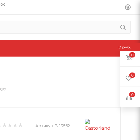
пос.
0 руб.
0
0
562
0
Артикул:
B-13562