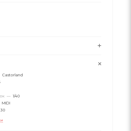
Castorland
5
вок
—
1/40
MIDI
230
ки