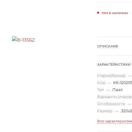
Нет в наличии
ОПИСАНИЕ
ХАРАКТЕРИСТИКИ
Марка(Бренд)
—
Код
—
КК-12025
Тип
—
Пазл
Варианты упако
Особенности
—
Размер
—
320х
Все характеристи