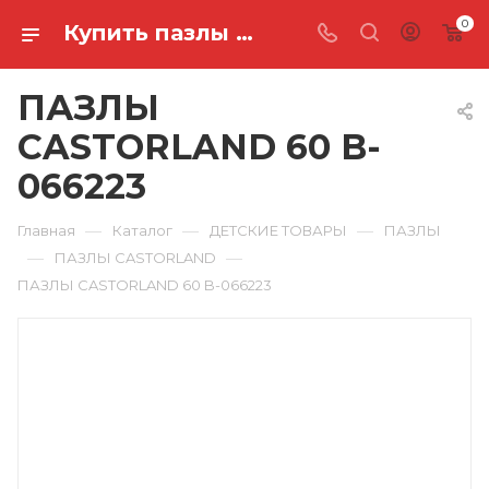
0
Купить пазлы castorland 60 B-066223 в Ростове-на-Дону
ПАЗЛЫ
CASTORLAND 60 B-
066223
—
—
—
Главная
Каталог
ДЕТСКИЕ ТОВАРЫ
ПАЗЛЫ
—
—
ПАЗЛЫ CASTORLAND
ПАЗЛЫ CASTORLAND 60 B-066223