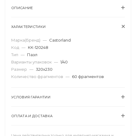
ОПИСАНИЕ
ХАРАКТЕРИСТИКИ
Марка(Бренд)
—
Castorland
Код
—
КК-120248
Тип
—
Пазл
Варианты упаковок
—
1/40
Размер
—
320х230
Количество фрагментов
—
60 фрагментов
УСЛОВИЯ ГАРАНТИИ
ОПЛАТА И ДОСТАВКА
Цена действительна только для интернет-магазина и