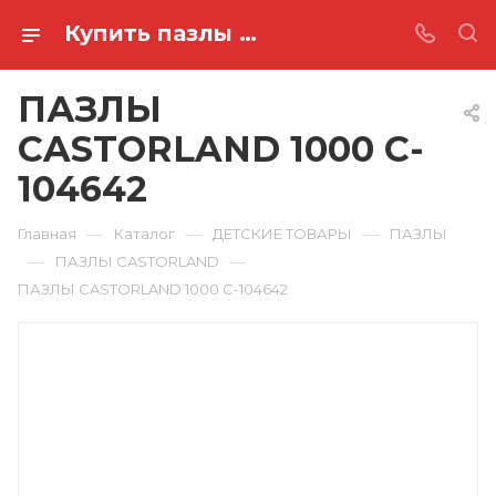
Купить пазлы castorland 1000 C-104642 в Ростове-на-Дону
ПАЗЛЫ
CASTORLAND 1000 C-
104642
—
—
—
Главная
Каталог
ДЕТСКИЕ ТОВАРЫ
ПАЗЛЫ
—
—
ПАЗЛЫ CASTORLAND
ПАЗЛЫ CASTORLAND 1000 C-104642