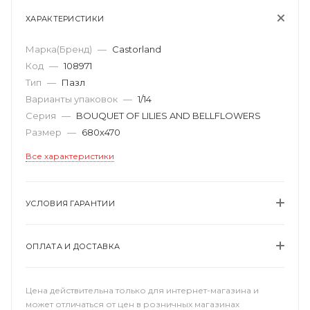
ХАРАКТЕРИСТИКИ
Марка(Бренд)
—
Castorland
Код
—
108971
Тип
—
Пазл
Варианты упаковок
—
1/14
Серия
—
BOUQUET OF LILIES AND BELLFLOWERS
Размер
—
680х470
Все характеристики
УСЛОВИЯ ГАРАНТИИ
ОПЛАТА И ДОСТАВКА
Цена действительна только для интернет-магазина и
может отличаться от цен в розничных магазинах