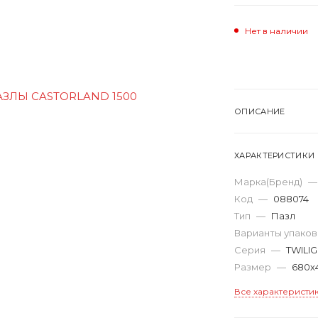
Нет в наличии
ОПИСАНИЕ
ХАРАКТЕРИСТИКИ
Марка(Бренд)
—
Код
—
088074
Тип
—
Пазл
Варианты упако
Серия
—
TWILI
Размер
—
680х
Все характеристи