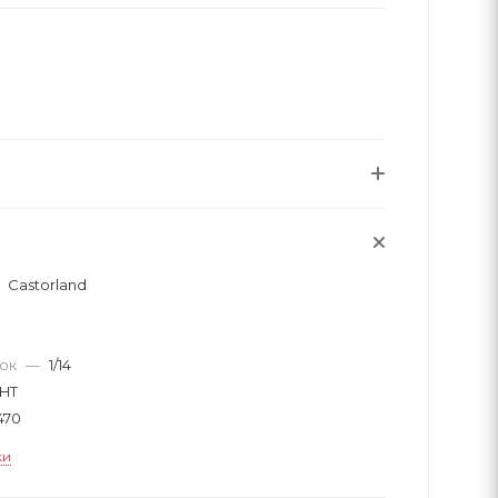
Castorland
вок
—
1/14
GHT
470
ки