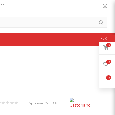
пос.
0 руб.
0
0
0
Артикул:
C-151318