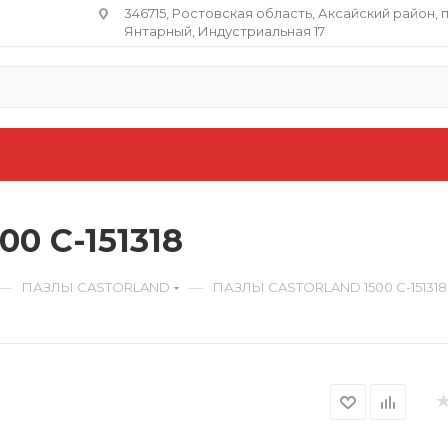
346715, Ростовская область​, Аксайский район, 
Янтарный, Индустриальная 17
0 C-151318
—
—
ПАЗЛЫ CASTORLAND
ПАЗЛЫ CASTORLAND 1500 C-151318