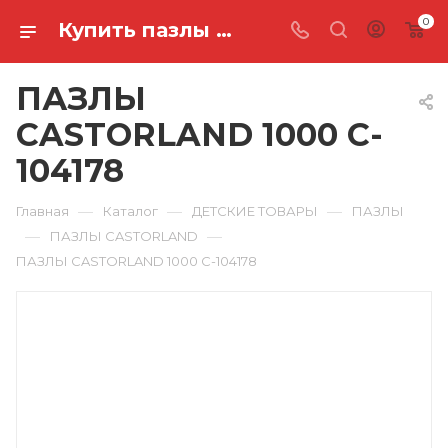
0
Купить пазлы castorland 1000 C-104178 в Ростове-на-Дону
ПАЗЛЫ
CASTORLAND 1000 C-
104178
—
—
—
Главная
Каталог
ДЕТСКИЕ ТОВАРЫ
ПАЗЛЫ
—
—
ПАЗЛЫ CASTORLAND
ПАЗЛЫ CASTORLAND 1000 C-104178