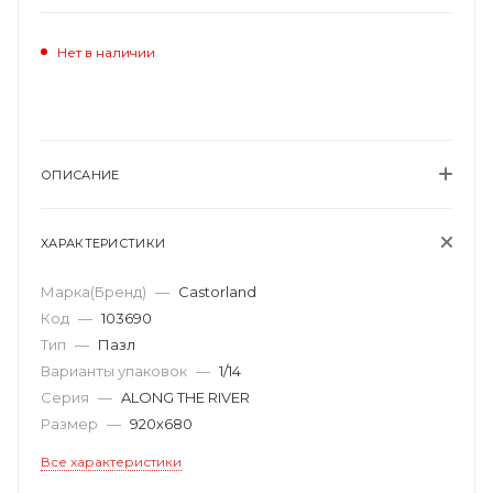
Нет в наличии
ОПИСАНИЕ
ХАРАКТЕРИСТИКИ
Марка(Бренд)
—
Castorland
Код
—
103690
Тип
—
Пазл
Варианты упаковок
—
1/14
Серия
—
ALONG THE RIVER
Размер
—
920х680
Все характеристики