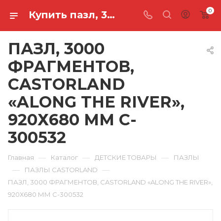
0
Купить пазл, 3000 фрагментов, castorland «along the river», 920х680 мм C-300532 в Ростове-на-Дону
ПАЗЛ, 3000
ФРАГМЕНТОВ,
CASTORLAND
«ALONG THE RIVER»,
920Х680 ММ C-
300532
—
—
—
Главная
Каталог
ДЕТСКИЕ ТОВАРЫ
ПАЗЛЫ
—
—
ПАЗЛЫ CASTORLAND
ПАЗЛ, 3000 ФРАГМЕНТОВ, CASTORLAND «ALONG THE RIVER»,
920Х680 ММ C-300532