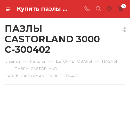
0
Купить пазлы castorland 3000 C-300402 в Ростове-на-Дону
ПАЗЛЫ
CASTORLAND 3000
C-300402
—
—
—
Главная
Каталог
ДЕТСКИЕ ТОВАРЫ
ПАЗЛЫ
—
—
ПАЗЛЫ CASTORLAND
ПАЗЛЫ CASTORLAND 3000 C-300402