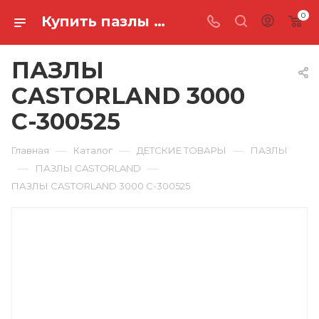
0
Купить пазлы castorland 3000 C-300525 в Ростове-на-Дону
ПАЗЛЫ
CASTORLAND 3000
C-300525
—
—
—
Главная
Каталог
ДЕТСКИЕ ТОВАРЫ
ПАЗЛЫ
—
—
ПАЗЛЫ CASTORLAND
ПАЗЛЫ CASTORLAND 3000 C-300525