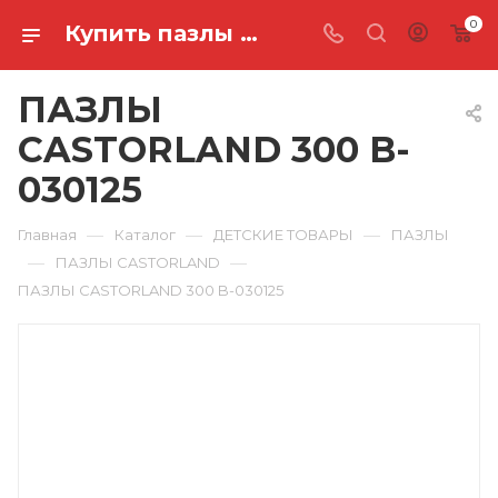
0
Купить пазлы castorland 300 B-030125 в Ростове-на-Дону
ПАЗЛЫ
CASTORLAND 300 B-
030125
—
—
—
Главная
Каталог
ДЕТСКИЕ ТОВАРЫ
ПАЗЛЫ
—
—
ПАЗЛЫ CASTORLAND
ПАЗЛЫ CASTORLAND 300 B-030125