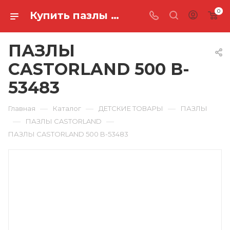
0
Купить пазлы castorland 500 B-53483 в Ростове-на-Дону
ПАЗЛЫ
CASTORLAND 500 B-
53483
—
—
—
Главная
Каталог
ДЕТСКИЕ ТОВАРЫ
ПАЗЛЫ
—
—
ПАЗЛЫ CASTORLAND
ПАЗЛЫ CASTORLAND 500 B-53483