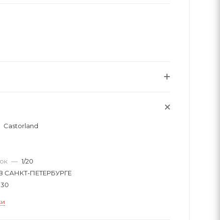
Castorland
вок
—
1/20
В САНКТ-ПЕТЕРБУРГЕ
330
ки