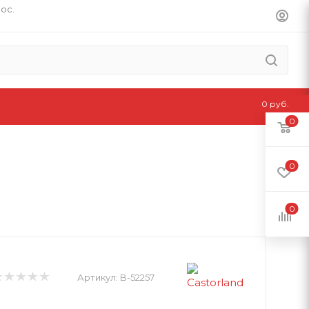
пос.
0 руб.
0
0
0
Артикул:
B-52257