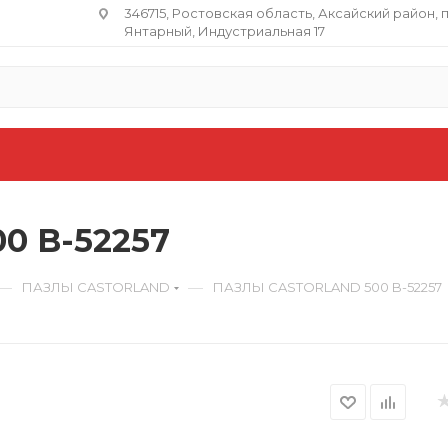
346715, Ростовская область​, Аксайский район, 
Янтарный, Индустриальная 17
0 B-52257
—
—
ПАЗЛЫ CASTORLAND
ПАЗЛЫ CASTORLAND 500 B-52257