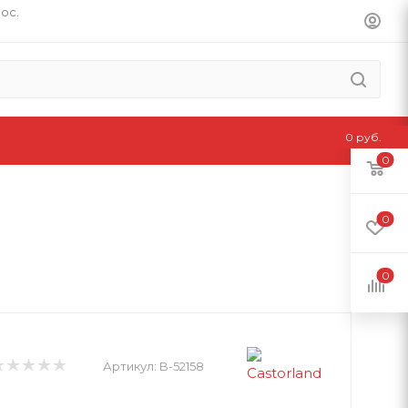
пос.
0 руб.
0
0
0
Артикул:
B-52158