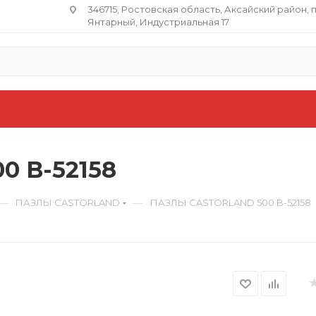
346715, Ростовская область​, Аксайский район, 
Янтарный, Индустриальная 17
 B-52158
—
—
ПАЗЛЫ CASTORLAND
ПАЗЛЫ CASTORLAND 500 B-52158