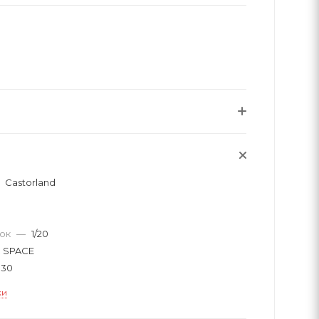
Castorland
вок
—
1/20
 SPACE
330
ки