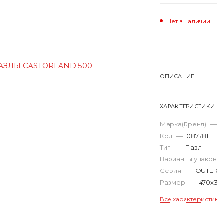
Нет в наличии
ОПИСАНИЕ
ХАРАКТЕРИСТИКИ
Марка(Бренд)
—
Код
—
087781
Тип
—
Пазл
Варианты упако
Серия
—
OUTER
Размер
—
470х
Все характеристи